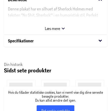
Denne plakat har en silhuet af Sherlock Holmes med
teksten "No Shit, Sherlock!" i en humoristisk stil. Perfekt
som en sjov og ironisk indretningsdetalje til hjemmet eller
kontoret, der tilføjer lidt charme og kant.
Læs mere
keyboard_arrow_down
Specifikationer
Din historik
Sidst sete produkter
Hvis du tillader statistiske cookies, kan vi nemt vise dig dine seneste
besøgte produkter.
Du kan altid ændre det igen.
Ret cookie samtykke