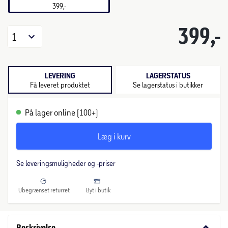
399,-
399,-
1
LEVERING
LAGERSTATUS
Få leveret produktet
Se lagerstatus i butikker
På lager online (100+)
Læg i kurv
Se leveringsmuligheder og -priser
Ubegrænset returret
Byt i butik
keyboard_arrow_down
Beskrivelse