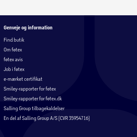
støtte, som du har brug for i løbet af natten.
Pocketfjedrene bidrager til en ekstra god tilpasning til
kroppen og sikrer en dejlig individuel komfort.
Genveje og information
Opmagasineringsrum med plads til det meste
Find butik
Nederst er sengens opbevaringsboks, der er betrukket i
Om føtex
samme fine stof som boxmadrassen. Det praktiske
opbevaringsrum er nemt tilgængeligt med stroppen på
føtex avis
siden af sengen, og rummet kan indeholde alt fra
Job i føtex
sengetøj, dyner og puder til legetøj.
e-mærket certifikat
Opbevaringsrummet måler 85 cm i bredden, 197 cm i
Smiley-rapporter for føtex
længden og 19 cm i højden.
Smiley-rapporter for føtex.dk
Salling Group tilbagekaldelser
En del af Salling Group A/S (CVR 35954716)