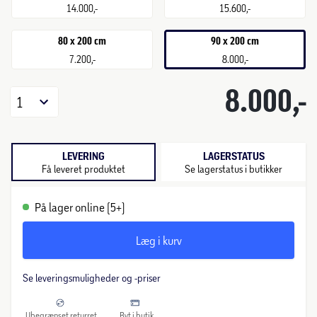
14.000,-
15.600,-
80 x 200 cm
90 x 200 cm
7.200,-
8.000,-
8.000,-
1
LEVERING
LAGERSTATUS
Få leveret produktet
Se lagerstatus i butikker
På lager online (5+)
Læg i kurv
Se leveringsmuligheder og -priser
Ubegrænset returret
Byt i butik