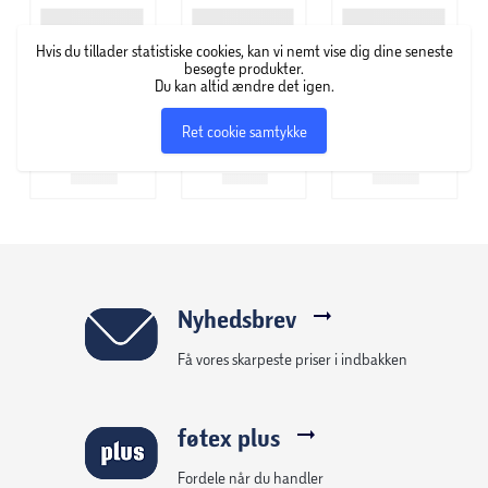
Hvis du tillader statistiske cookies, kan vi nemt vise dig dine seneste
70 mm tyk topmadras
besøgte produkter.
Du kan altid ændre det igen.
Nordisk Fjer B110 kommer med en polysoft topmadras af
50 mm skumkerne med quiltet jersey vår og har en samlet
Ret cookie samtykke
tykkelse på 70 mm. Topmadrassen har desuden aftageligt
betræk, som gør det nemt at tage af og vaske. Betrækket
fra topmadrassen kan maskinvaskes ved 60 grader.
Obs.
Topmadrassen skal ligges fladt og udrullet i
minimum 3 døgn før brug.
Nyhedsbrev
Få vores skarpeste priser i indbakken
Boxmadras med 7 komfortzoner
Under topmadrassen finder vi sengens boxmadras, der har
føtex plus
en medium fasthed. Boxmadrassen er produceret med 7
komfortzoner og pocketfjedre, som sikrer den optimale
Fordele når du handler