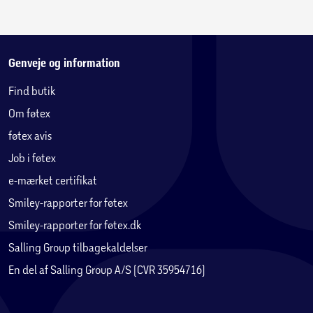
støtte, som du har brug for i løbet af natten.
Pocketfjedrene bidrager til en ekstra god tilpasning til
kroppen og sikrer en dejlig individuel komfort.
Genveje og information
Opmagasineringsrum med plads til det meste
Find butik
Nederst er sengens opbevaringsboks, der er betrukket i
Om føtex
samme fine stof som boxmadrassen. Det praktiske
opbevaringsrum er nemt tilgængeligt med stroppen på
føtex avis
siden af sengen, og rummet kan indeholde alt fra
Job i føtex
sengetøj, dyner og puder til legetøj.
e-mærket certifikat
Opbevaringsrummet måler 85 cm i bredden, 197 cm i
Smiley-rapporter for føtex
længden og 19 cm i højden.
Smiley-rapporter for føtex.dk
Salling Group tilbagekaldelser
En del af Salling Group A/S (CVR 35954716)