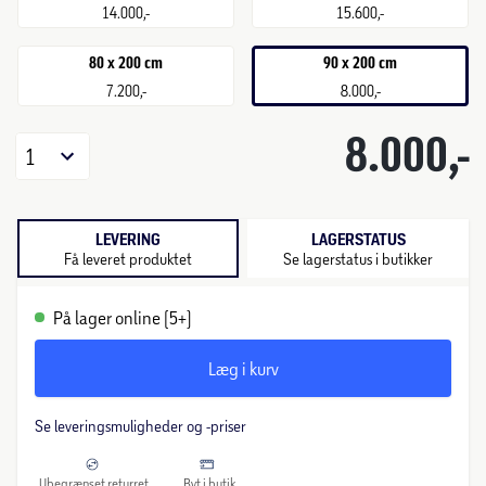
14.000,-
15.600,-
80 x 200 cm
90 x 200 cm
7.200,-
8.000,-
8.000,-
1
LEVERING
LAGERSTATUS
Få leveret produktet
Se lagerstatus i butikker
På lager online (5+)
Læg i kurv
Se leveringsmuligheder og -priser
Ubegrænset returret
Byt i butik