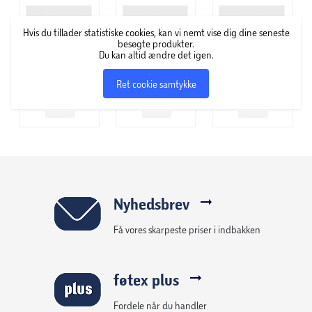
Hvis du tillader statistiske cookies, kan vi nemt vise dig dine seneste
70 mm tyk topmadras
besøgte produkter.
Du kan altid ændre det igen.
Nordisk Fjer B110 kommer med en polysoft topmadras af
50 mm skumkerne med quiltet jersey vår og har en samlet
Ret cookie samtykke
tykkelse på 70 mm. Topmadrassen har desuden aftageligt
betræk, som gør det nemt at tage af og vaske. Betrækket
fra topmadrassen kan maskinvaskes ved 60 grader.
Obs.
Topmadrassen skal ligges fladt og udrullet i
minimum 3 døgn før brug.
Nyhedsbrev
Få vores skarpeste priser i indbakken
Boxmadras med 7 komfortzoner
Under topmadrassen finder vi sengens boxmadras, der har
føtex plus
en medium fasthed. Boxmadrassen er produceret med 7
komfortzoner og pocketfjedre, som sikrer den optimale
Fordele når du handler