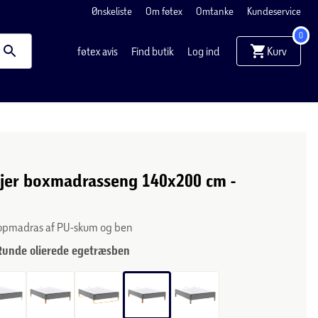
Ønskeliste
Om føtex
Omtanke
Kundeservice
0
Kurv
føtex avis
Find butik
Log ind
Fjer boxmadrasseng 140x200 cm -
 topmadras af PU-skum og ben
Runde olierede egetræsben