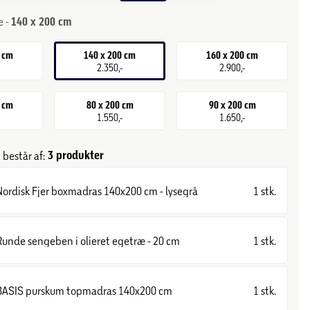
e -
140 x 200 cm
0 cm
140 x 200 cm
160 x 200 cm
-
2.350,-
2.900,-
0 cm
80 x 200 cm
90 x 200 cm
-
1.550,-
1.650,-
3 produkter
består af:
Nordisk Fjer boxmadras 140x200 cm - lysegrå
1 stk.
Runde sengeben i olieret egetræ - 20 cm
1 stk.
BASIS purskum topmadras 140x200 cm
1 stk.