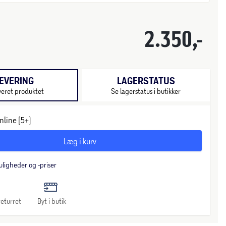
2.350,-
EVERING
LAGERSTATUS
veret produktet
Se lagerstatus i butikker
nline (5+)
Læg i kurv
uligheder og -priser
eturret
Byt i butik