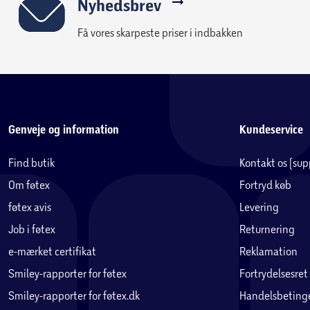
Nyhedsbrev
Få vores skarpeste priser i indbakken
Genveje og information
Kundeservice
Find butik
Kontakt os (su
Om føtex
Fortryd køb
føtex avis
Levering
Job i føtex
Returnering
e-mærket certifikat
Reklamation
Smiley-rapporter for føtex
Fortrydelsesret
Smiley-rapporter for føtex.dk
Handelsbetinge