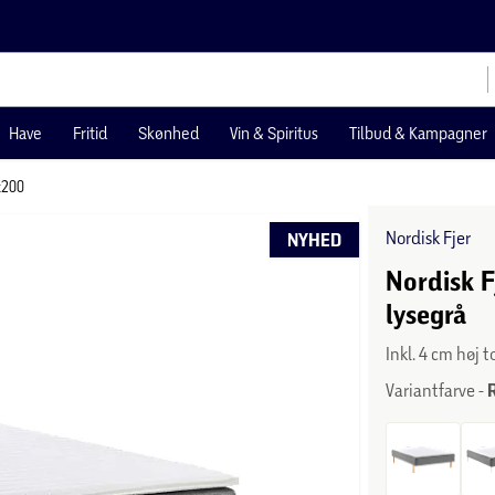
Have
Fritid
Skønhed
Vin & Spiritus
Tilbud & Kampagner
x200
Nordisk Fjer
NYHED
Nordisk 
lysegrå
Inkl. 4 cm høj
Variantfarve -