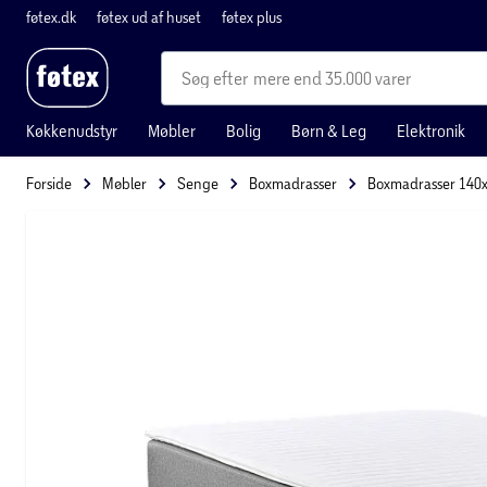
føtex.dk
føtex ud af huset
føtex plus
mere end 35.000 varer
Køkkenudstyr
Møbler
Bolig
Børn & Leg
Elektronik
Forside
Møbler
Senge
Boxmadrasser
Boxmadrasser 140