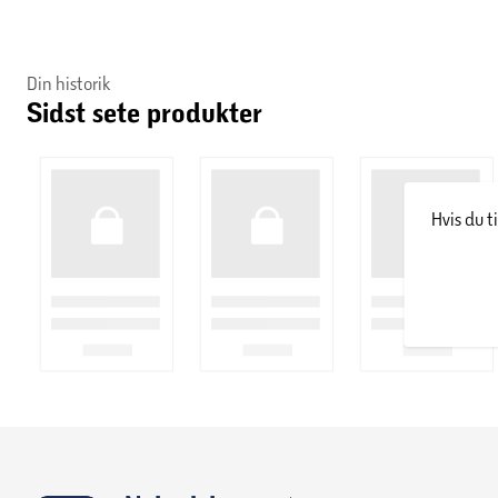
er udstyret med en praktisk lynlås, der gør det let at fjerne bet
polyester, som kan maskinvaskes ved 60°C.
Din historik
OEKO-TEX® standard 100:
Sidst sete produkter
OEKO-TEX® STANDARD 100-mærket betyder, at komponenterne 
testkriterierne og grænseværdierne angivet i standarden.
Det omfatter både kemikalier, der ikke er lovgivningsmæssigt r
miljøpåvirkning.
Hvis du t
Bemærk:
Topmadrassen skal ligges fladt og udrullet i minimum 3
Nordisk Fjer boxmadras:
Nordisk Fjer boxmadrassen består af en Bonell-fjederkerne med 1
jævnt fordelt over hele madrassen, hvilket bidrager til en beh
polstret med PU-skum og dækket af 100% polyester, hvilket 
kommer i en massiv træramme og trælameller, hvilket sikrer e