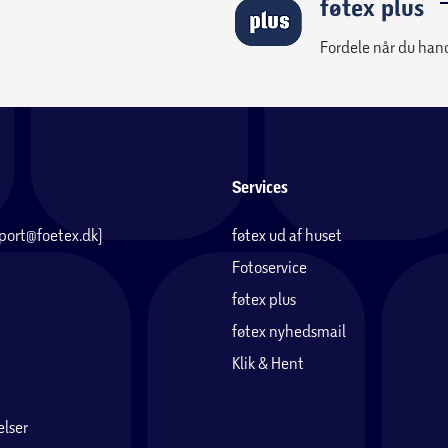
føtex plus
Fordele når du han
Services
pport@foetex.dk)
føtex ud af huset
Fotoservice
føtex plus
føtex nyhedsmail
Klik & Hent
lser