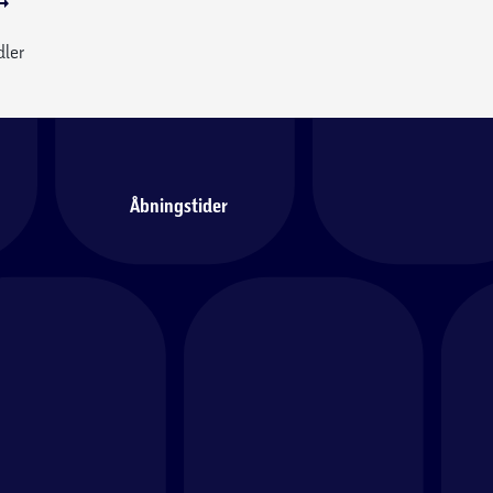
dler
Åbningstider