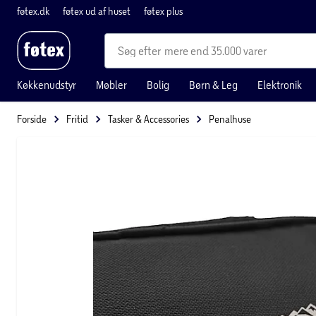
føtex.dk
føtex ud af huset
føtex plus
mere end 35.000 varer
Køkkenudstyr
Møbler
Bolig
Børn & Leg
Elektronik
Forside
Fritid
Tasker & Accessories
Penalhuse