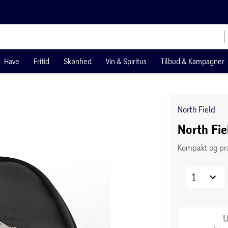
Have
Fritid
Skønhed
Vin & Spiritus
Tilbud & Kampagner
North Field
North Fie
Kompakt og pr
1