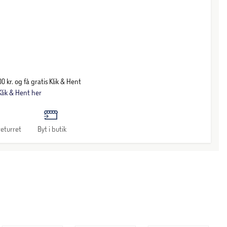
0 kr. og få gratis Klik & Hent
lik & Hent her
eturret
Byt i butik