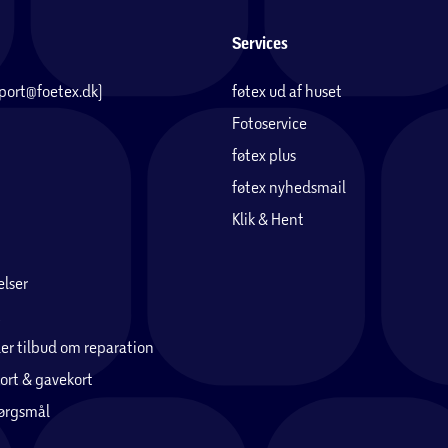
Services
pport@foetex.dk)
føtex ud af huset
Fotoservice
føtex plus
føtex nyhedsmail
Klik & Hent
lser
er tilbud om reparation
ort & gavekort
pørgsmål