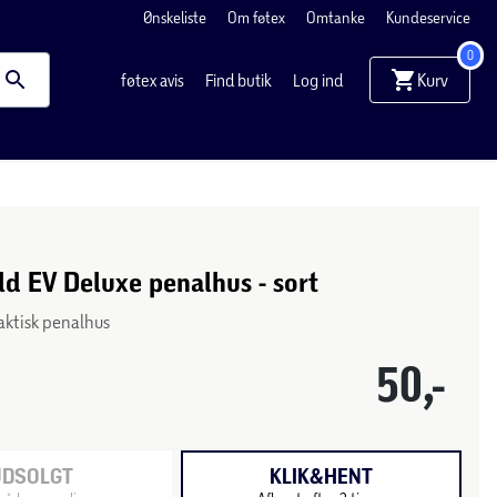
Ønskeliste
Om føtex
Omtanke
Kundeservice
0
Kurv
føtex avis
Find butik
Log ind
ld EV Deluxe penalhus - sort
aktisk penalhus
50,-
UDSOLGT
KLIK&HENT