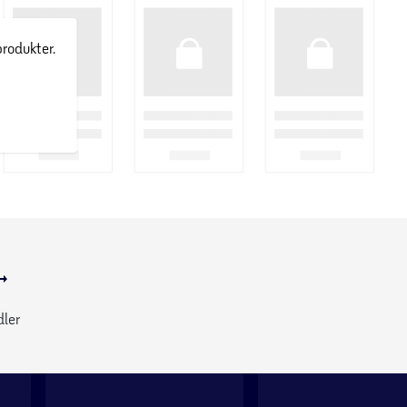
produkter.
dler