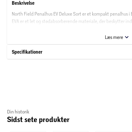
Beskrivelse
North Field Penalhus EV Deluxe Sort er et kompakt penalhus i 
EVA er et let og stødabsorberende materiale, der beskytter ind
Penalhuset har en enkel og afdæmpet designlinje, der passer t
at betjene og lukker sikkert. Med et mål på ca. 115 x 225 x 55 
Læs mere
have med.
Specifikationer
Specifikationer
• EVA-materiale – let og stødabsorberende
• Sort ensfarvet overflade
• Kompakt størrelse: ca. 115 x 225 x 55 mm
• Let: ca. 17 g
• Nem lynlåslukning
Din historik
Sidst sete produkter