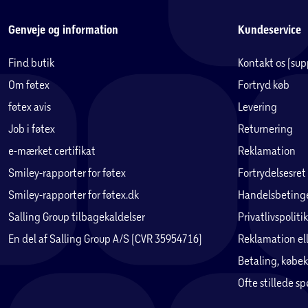
Genveje og information
Kundeservice
Find butik
Kontakt os (su
Om føtex
Fortryd køb
føtex avis
Levering
Job i føtex
Returnering
e-mærket certifikat
Reklamation
Smiley-rapporter for føtex
Fortrydelsesret
Smiley-rapporter for føtex.dk
Handelsbetinge
Salling Group tilbagekaldelser
Privatlivspolitik
En del af Salling Group A/S (CVR 35954716)
Reklamation ell
Betaling, købek
Ofte stillede s