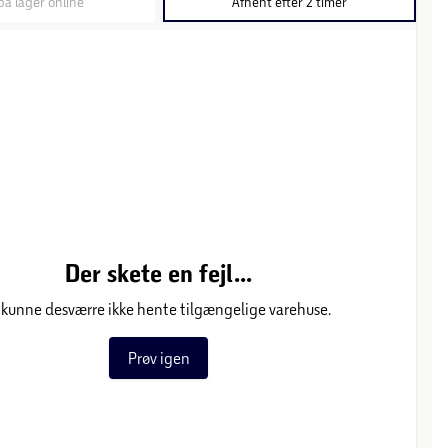
på lager online
Afhent efter 2 timer
Der skete en fejl...
 kunne desværre ikke hente tilgængelige varehuse.
Prøv igen