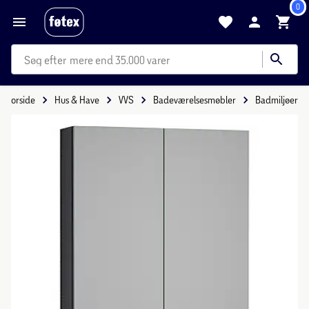
0
mere end 35.000 varer
Forside
Hus & Have
VVS
Badeværelsesmøbler
Badmiljøer