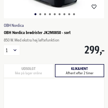
OBH Nordica
OBH Nordica brødrister JK2M08S0 - sort
850 W. Med ekstra høj løftefunktion
299,-
1
UDSOLGT
KLIK&HENT
Ikke på lager online
Afhent efter 2 timer