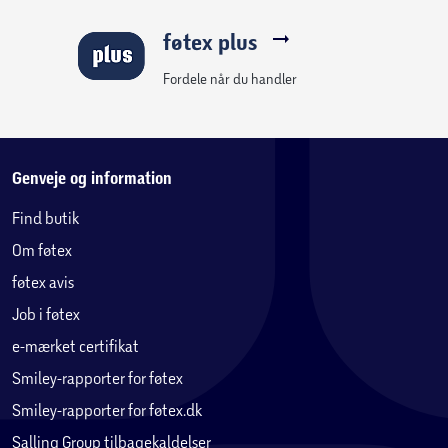
Dette er et produkt, der kan repareres i 15 år, hvilket
føtex plus
betyder. at du op til 15 år efter købsdatoen kan købe
reservedele til dit produkt til en lav pris. Det er en del af
Fordele når du handler
vores forpligtelse om at hjælpe med at beskytte miljøet og
reducere spild og affald.
Genveje og information
Find butik
Om føtex
føtex avis
Job i føtex
e-mærket certifikat
Smiley-rapporter for føtex
Smiley-rapporter for føtex.dk
Salling Group tilbagekaldelser