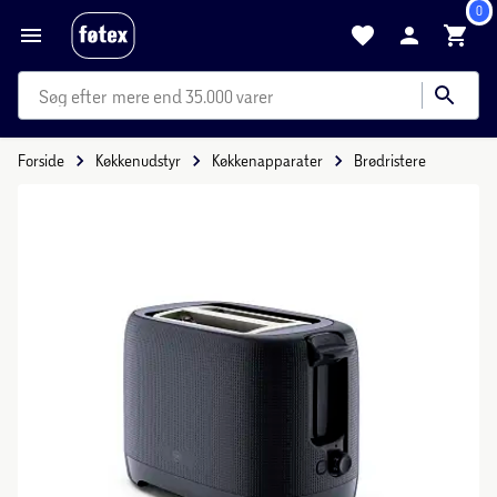
0
mere end 35.000 varer
Forside
Køkkenudstyr
Køkkenapparater
Brødristere