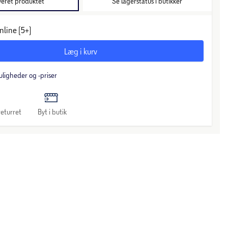
veret produktet
Se lagerstatus i butikker
nline (5+)
Læg i kurv
uligheder og -priser
eturret
Byt i butik