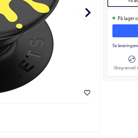
Få le
keyboard_arrow_right
På lager o
Se leveringsm
Ubegrænset r