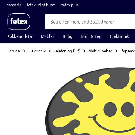
føtex.dk
føtex ud af huset
føtex plus
mere end 35.000 varer
Køkkenudstyr
Møbler
Bolig
Børn & Leg
Elektronik
Forside
Elektronik
Telefon og GPS
Mobiltilbehør
Popsock