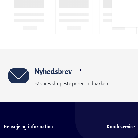
Kan monteres på de fleste enheder og covers
Nyhedsbrev
Få vores skarpeste priser i indbakken
Genveje og information
Kundeservice