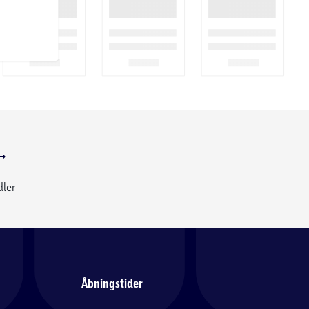
dler
Åbningstider