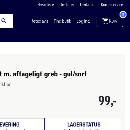
Ønskeliste
Om føtex
Omtanke
Kundeservice
0
Kurv
føtex avis
Find butik
Log ind
 m. aftageligt greb - gul/sort
nktion
99,-
EVERING
LAGERSTATUS