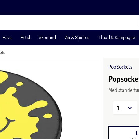
Have
Fritid
Skønhed
Vin & Spiritus
Tilbud & Kampagner
ets
PopSockets
Popsocket
Med standerfu
1
L