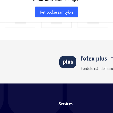
Ret cookie samtykke
føtex plus
Fordele når du han
Services