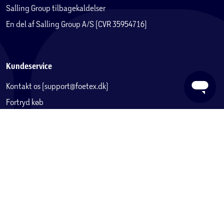
Salling Group tilbagekaldelser
har befriet otte “Vicious Bombers” fra fængslet og er
En del af Salling Group A/S (CVR 35954716)
begyndt en invasion med dem som sine undersåtter.
Bomberman [Japansk version] – Jubilæumsværket, der
lagde grundlaget for serien. Gennemfør alle 50 baner!
Bomberman II [Japansk version] – Efterfølgeren til
Kundeservice
Bomberman. Spillet der introducerede versus-spil.
Kontakt os (support@foetex.dk)
Fortryd køb
Levering
Returnering
Reklamation
Fortrydelsesret
Handelsbetingelser
Privatlivspolitik
Reklamation eller tilbud om reparation