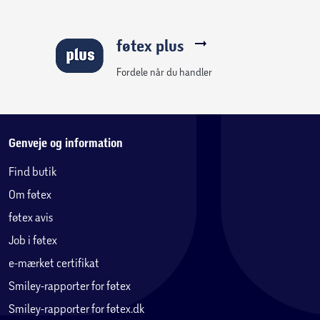
SUPER BOMBERMAN 2 [Japansk version / US-version /
Europæisk version] – Vores Bomberman er blevet taget til
føtex plus
fange efter den pludselige opdukken af den
ondskabsfulde Bomber-kvintet. For Jordens fred og sin
Fordele når du handler
egen skæbnes skyld må han konfrontere dem!
SUPER BOMBERMAN 3 [Japansk version / Europæisk
version] – Den onde professor Bugler har genoplivet de
frygtede Five Dastardly Bombers, som tidligere blev
Genveje og information
besejret af Bomberman, og har begyndt sin march mod
Find butik
kosmisk erobring.
Om føtex
SUPER BOMBERMAN 4 [Japansk version (engelsk
lokaliseret version tilgængelig)] – Bomberman er blevet
føtex avis
transporteret til forskellige tidsaldre af de fire Bomber-
Job i føtex
konger. Hvad er deres formål? Og hvad er den mystiske
e-mærket certifikat
skikkelse, der lurer i skyggerne?
SUPER BOMBERMAN 5 [Japansk version (engelsk
Smiley-rapporter for føtex
lokaliseret version tilgængelig)] – En mystisk mand, der
Smiley-rapporter for føtex.dk
kalder sig selv kejseren fra en anden verden, “Terrorin”. Han