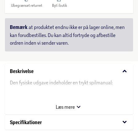
Ubegrænset returret
Byt i butik
Bemærk
at produktet endnu ikke er på lager online, men
kan forudbestilles. Du kan altid fortryde og afbestille
ordren inden vi sender varen.
keyboard_arrow_down
Beskrivelse
Den fysiske udgave indeholder en trykt spilmanual:
Funktioner:
Læs mere
Boss Rush: En udfordringstilstand, hvor du kæmper mod
bosser fra hvert spil i træk i et time-attack!
keyboard_arrow_down
Specifikationer
Gem/Indlæs når som helst: Gem eller indlæs dit spil på
ethvert tidspunkt under gameplayet.