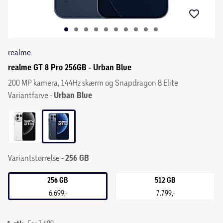
realme
realme GT 8 Pro 256GB - Urban Blue
200 MP kamera, 144Hz skærm og Snapdragon 8 Elite
Variantfarve -
Urban Blue
Variantstørrelse -
256 GB
256 GB
512 GB
6.699,-
7.799,-