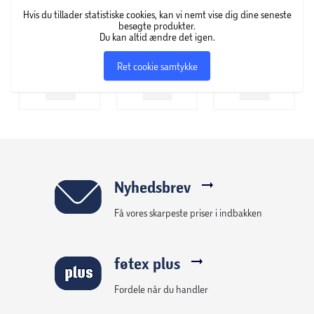
Maksimal ydeevne:
Under motorhjelmen sidder
Hvis du tillader statistiske cookies, kan vi nemt vise dig dine seneste
den lynhurtige Snapdragon 8 Elite Gen 5-
besøgte produkter.
Du kan altid ændre det igen.
processor. Det betyder, at du flyver igennem de
absolut tungeste apps og spil uden skyggen af
Ret cookie samtykke
forsinkelse.
Strøm på rekordtid:
Det store 6.000 mAh batteri
holder dig kørende længe. Og når du endelig skal
lade op, sørger den vanvittige 120W SUPERVOOC-
opladning for, at telefonen er klar igen på ganske
få minutter.
Nyhedsbrev
Få vores skarpeste priser i indbakken
Klar til at tage skridtet op til ægte topklasse? Køb din
realme GT 8 Pro i dag og oplev fremtidens smartphone!"
føtex plus
Fordele når du handler