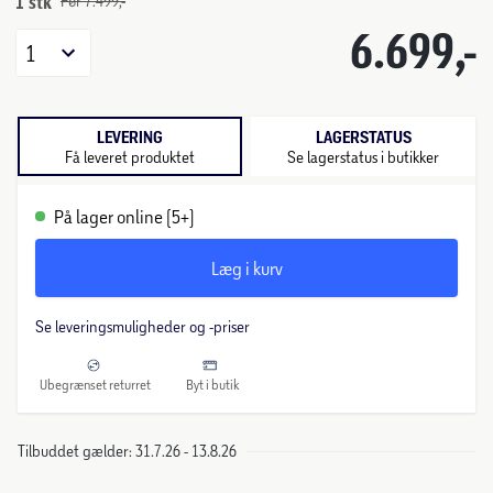
1 stk
Før 7.499,-
6.699,-
1
LEVERING
LAGERSTATUS
Få leveret produktet
Se lagerstatus i butikker
På lager online (5+)
Læg i kurv
Se leveringsmuligheder og -priser
Ubegrænset returret
Byt i butik
Tilbuddet gælder: 31.7.26 - 13.8.26