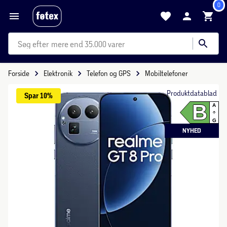
0
mere end 35.000 varer
Forside
Elektronik
Telefon og GPS
Mobiltelefoner
Produktdatablad
Spar 
10%
B
A
G
NYHED