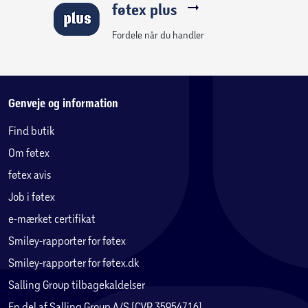
føtex plus
Fordele når du handler
Genveje og information
Find butik
Om føtex
føtex avis
Job i føtex
e-mærket certifikat
Smiley-rapporter for føtex
Smiley-rapporter for føtex.dk
Salling Group tilbagekaldelser
En del af Salling Group A/S (CVR 35954716)