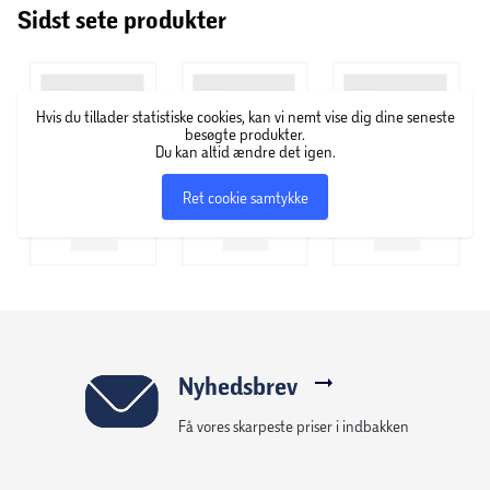
Sidst sete produkter
de bedste frisørkæder til at træne og uddanne frisører fra
hele verden i de nyeste trends og de seneste teknikker.
Hår- og stylingprodukterne er udviklet i samarbejde med
STUHR’s kreative team for at sikre den høje kvalitet.
Hvis du tillader statistiske cookies, kan vi nemt vise dig dine seneste
besøgte produkter.
Du kan altid ændre det igen.
Ret cookie samtykke
Nyhedsbrev
Få vores skarpeste priser i indbakken