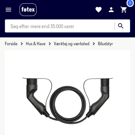
0
mere end 35.000 varer
Forside
Hus & Have
Værktøj og værksted
Biludstyr