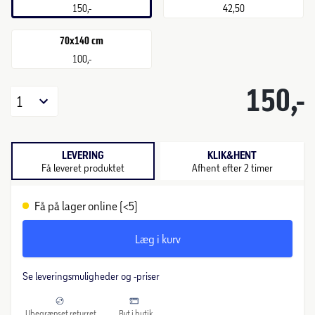
150,-
42,50
70x140 cm
100,-
150,-
1
LEVERING
KLIK&HENT
Få leveret produktet
Afhent efter 2 timer
Få på lager online (<5)
Læg i kurv
Se leveringsmuligheder og -priser
Ubegrænset returret
Byt i butik