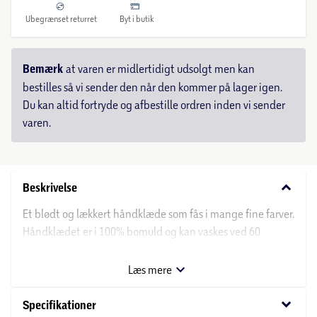
Ubegrænset returret
Byt i butik
Bemærk
at varen er midlertidigt udsolgt men kan
bestilles så vi sender den når den kommer på lager igen.
Du kan altid fortryde og afbestille ordren inden vi sender
varen.
keyboard_arrow_down
Beskrivelse
Et blødt og lækkert håndklæde som fås i mange fine farver.
Håndklædet er i 100% bomuld og kan vaskes ved 60
grader.
Læs mere
Fås i størrelserne:
Vasksklud: 30x30 cm
keyboard_arrow_down
Specifikationer