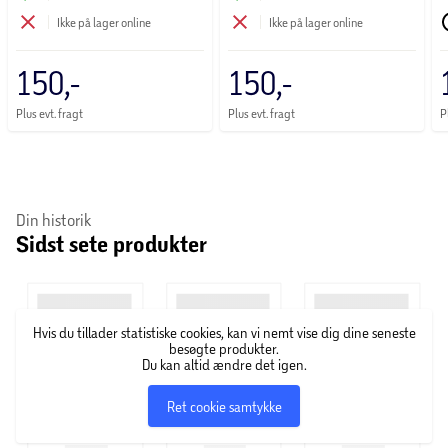
140 cm
cm
70x140 cm
1
Ikke på lager online
Ikke på lager online
150,-
150,-
Plus evt. fragt
Plus evt. fragt
P
Din historik
Sidst sete produkter
Hvis du tillader statistiske cookies, kan vi nemt vise dig dine seneste
besøgte produkter.
Du kan altid ændre det igen.
Ret cookie samtykke