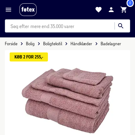
0
mere end 35.000 varer
Forside
Bolig
Boligtekstil
Håndklæder
Badelagner
KØB 2 FOR 255,-