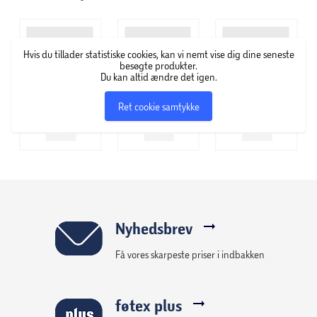
Badehåndklæde: 70x140 cm
Badelagen: 100x150 cm
Hvis du tillader statistiske cookies, kan vi nemt vise dig dine seneste
besøgte produkter.
Du kan altid ændre det igen.
Få større glæde af dine håndklæder:
Ret cookie samtykke
Inden du vasker dine håndklæder for første gang, bør du
lægge dem i blød i koldt vand. Derved forbedrer du
håndklædernes absorberingsevne. Undgå at anvende
skyllemiddel, når du vasker dine håndklæder, da
skyllemidlet lægger sig ovenpå bomuldsfibrene, hvilket
forringer absorberingsevnen betydeligt.
Nyhedsbrev
Få vores skarpeste priser i indbakken
føtex plus