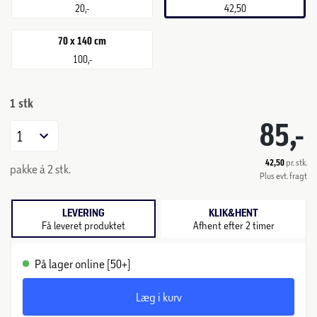
20,-
42,50
70 x 140 cm
100,-
1 stk
85,-
1
42,50
pr. stk.
pakke á 2 stk.
Plus evt. fragt
LEVERING
KLIK&HENT
Få leveret produktet
Afhent efter 2 timer
På lager online (50+)
Læg i kurv