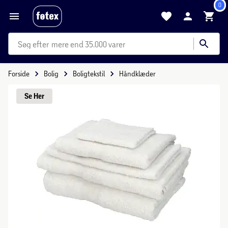
0
mere end 35.000 varer
Forside
Bolig
Boligtekstil
Håndklæder
Se 
Her