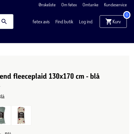
Ønskeliste
Om føtex
Omtanke
Kundeservice
0
Kurv
føtex avis
Find butik
Log ind
rend fleeceplaid 130x170 cm - blå
r
Blå