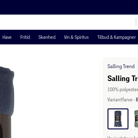
Have
Fritid
Skønhed
Vin & Spiritus
Tilbud & Kampagner
Salling Trend
Salling T
100% polyeste
Variantfarve -