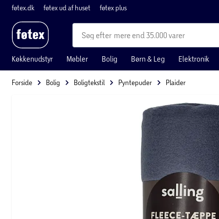
føtex.dk
føtex ud af huset
føtex plus
mere end 35.000 varer
Køkkenudstyr
Møbler
Bolig
Børn & Leg
Elektronik
Forside
Bolig
Boligtekstil
Pyntepuder
Plaider