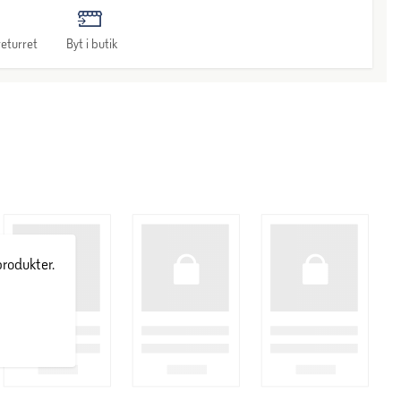
eturret
Byt i butik
produkter.