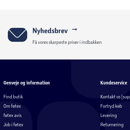
Nyhedsbrev
Få vores skarpeste priser i indbakken
Genveje og information
Kundeservice
Find butik
Kontakt os (su
Om føtex
Fortryd køb
føtex avis
Levering
Job i føtex
Returnering