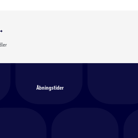
dler
Åbningstider