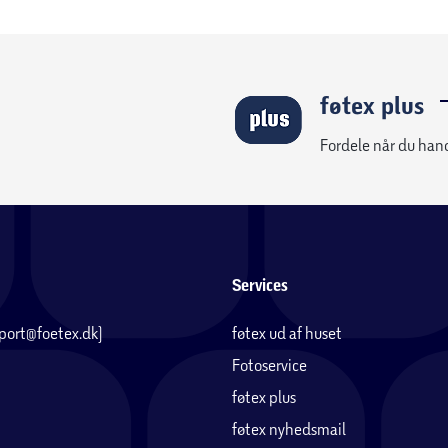
føtex plus
Fordele når du han
Services
pport@foetex.dk)
føtex ud af huset
Fotoservice
føtex plus
føtex nyhedsmail