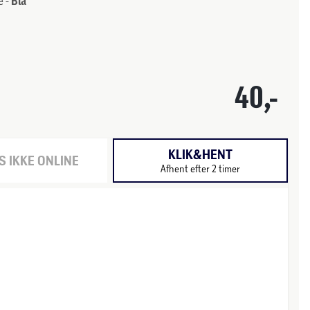
e -
Blå
40,-
KLIK&HENT
 IKKE ONLINE
Afhent efter 2 timer