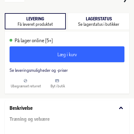
LEVERING
LAGERSTATUS
Få leveret produktet
Se lagerstatus i butikker
På lager online (5+)
Læg i kurv
Se leveringsmuligheder og -priser
Ubegrænset returret
Byt i butik
keyboard_arrow_down
Beskrivelse
Træning og velvære