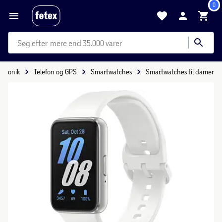
0
mere end 35.000 varer
ektronik
Telefon og GPS
Smartwatches
Smartwatches til damer