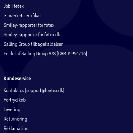
følelse, sidder behageligt på håndleddet og fungerer godt
Job i føtex
både til træning og på arbejde. Samsung Galaxy Fit3 fås i
e-mærket certifikat
Gray, Silver og Pink Gold.
Smiley-rapporter for føtex
Hurtig, intuitiv navigation
Smiley-rapporter for føtex.dk
One UI 5-grænsefladen er hurtig og intuitiv og giver dig
Salling Group tilbagekaldelser
nem adgang til de apps og funktioner, du bruger mest.
En del af Salling Group A/S (CVR 35954716)
Grænsefladen giver dig også mulighed for stemmestyring
og en touch-skærm med haptisk feedback.
Sammen med din Samsung Galaxy-telefon kan du bruge
Fit3 til hurtigt at aktivere kameraet, finde din telefon, hvis
Kundeservice
du har forladt den og holde styr på dine finanser i din
Kontakt os (support@foetex.dk)
Samsung Wallet.
Fortryd køb
Sport Band
Levering
Remmen på Galaxy Fit3 er perfekt til sportsaktiviteter og
Returnering
kan hurtigt og nemt tages af og på med et tryk.
Reklamation