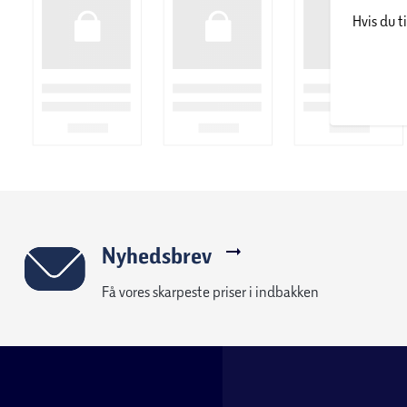
Hvis du t
AI-TELEFON
Målrettet AI-telefon
- Lad din AI tage sig af at bestille en taxa til dit næste møde
du behøver at tænke på detaljerne. Galaxy S26 henter selv info
adresse og tid, og sørger for, at alt bliver korrekt booket.
Undgå svindelopkald
- Med Autonomus Call Screening håndterer din telefon opkald 
automatisk og sorterer opkald fra, der er uvigtige eller mist
at du behøver at gøre noget.
Nyhedsbrev
Få vores skarpeste priser i indbakken
Få svar om alt på skærmen
- Du behøver ikke længere markere eller ringe noget ind på skæ
Google 3.0 er det nok at skrive en simpel prompt om, hvad du u
direkte med at finde information om det, du ser.