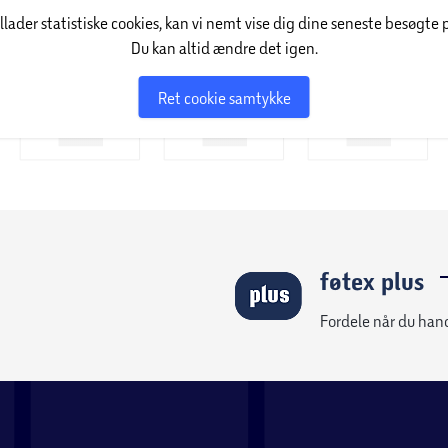
illader statistiske cookies, kan vi nemt vise dig dine seneste besøgte 
Du kan altid ændre det igen.
Ret cookie samtykke
 eller arrangement - helt automatisk og uden at
rmation fra din kalender, finder den rigtige
fra ukendte numre for dig. Galaxy S26 svarer
ænklige. Spam og bedrageroforsøg blokeres, uden
føtex plus
Fordele når du han
rmen for at få svar. Med Circle to Search with
ndrer dig over, så hjælper Galaxy S26 dig