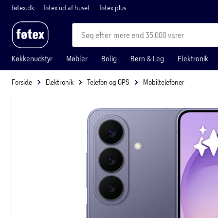
føtex.dk
føtex ud af huset
føtex plus
mere end 35.000 varer
Køkkenudstyr
Møbler
Bolig
Børn & Leg
Elektronik
Forside
Elektronik
Telefon og GPS
Mobiltelefoner