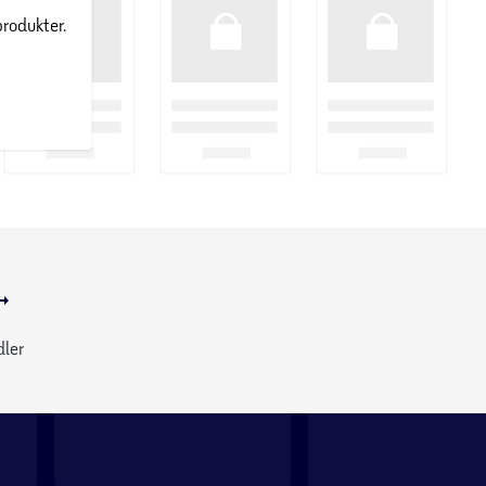
produkter.
dler