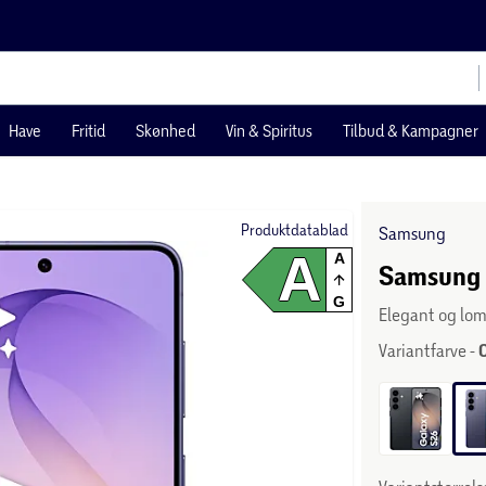
Have
Fritid
Skønhed
Vin & Spiritus
Tilbud & Kampagner
Produktdatablad
Samsung
A
A
Samsung G
G
Elegant og lo
Variantfarve -
C