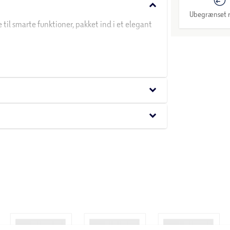
keyboard_arrow_down
Ubegrænset r
til smarte funktioner, pakket ind i et elegant
din dag.
keyboard_arrow_down
keyboard_arrow_down
der