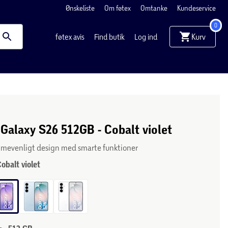
Ønskeliste
Om føtex
Omtanke
Kundeservice
0
Kurv
føtex avis
Find butik
Log ind
alaxy S26 512GB - Cobalt violet
mmevenligt design med smarte funktioner
obalt violet