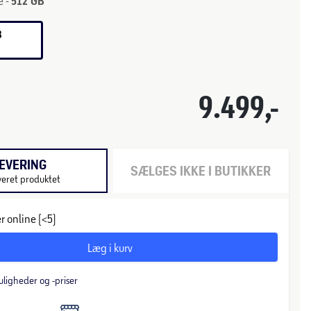
e -
512 GB
B
-
9.499,-
EVERING
SÆLGES IKKE I BUTIKKER
veret produktet
r online (<5)
Læg i kurv
uligheder og -priser