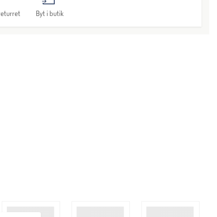
eturret
Byt i butik