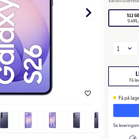
Variantstørrels
keyboard_arrow_right
512 G
9.499,
1
L
Få le
Få på lage
Se leveringsm