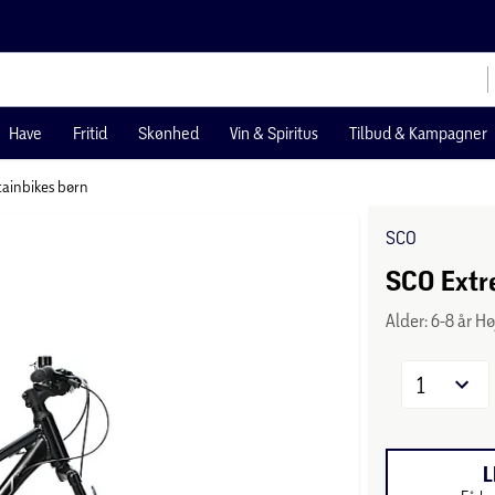
Have
Fritid
Skønhed
Vin & Spiritus
Tilbud & Kampagner
ainbikes børn
SCO
SCO Extre
Alder: 6-8 år H
1
L