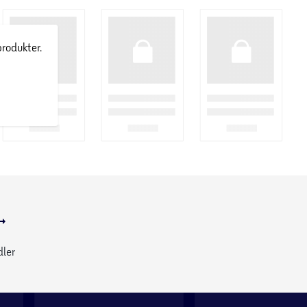
produkter.
dler