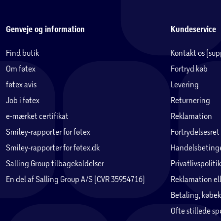
Alder: Ca. 6-8 år (vejledende)
Genveje og information
Kundeservice
Service
Find butik
Kontakt os (su
Cykelmakker er vores partner når din cykel kræver service, for al
Om føtex
Fortryd køb
købt en cykel anbefaler vi, at du opretter din cykel hos Cykel
føtex avis
Levering
deres app. Her kan du gemme din kvittering, billede af cykle
modtage notifikationer bl.a. omkring vedligehold af din cykel
Job i føtex
Returnering
både App Store og Google Play.
e-mærket certifikat
Reklamation
Smiley-rapporter for føtex
Fortrydelsesret
Vær opmærksom på
Smiley-rapporter for føtex.dk
Handelsbetinge
Det er dit ansvar at få noteret dit stelnummer, hvis cyklen skul
kranken på cyklen og starter med WBL.
Salling Group tilbagekaldelser
Privatlivspolitik
En del af Salling Group A/S (CVR 35954716)
Reklamation ell
Levering
Betaling, købek
Du kan bestille din cykel online med levering til døren eller til 
Bemærk at cyklen leveres delvist samlet.
Ofte stillede s