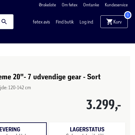
Ønskeliste
Om føtex
Omtanke
Kundeservice
0
Kurv
føtex avis
Find butik
Log ind
me 20"- 7 udvendige gear - Sort
øjde: 120-142 cm
3.299,-
EVERING
LAGERSTATUS