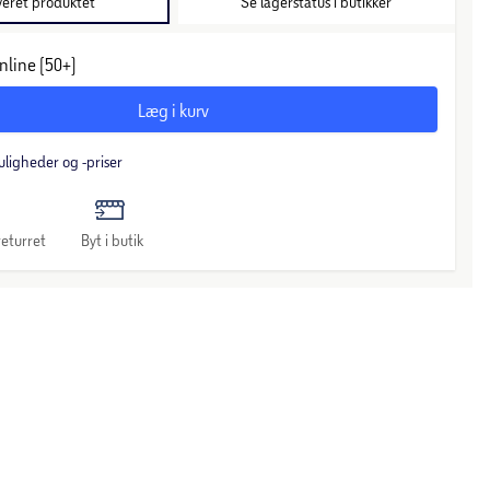
veret produktet
Se lagerstatus i butikker
nline (50+)
Læg i kurv
uligheder og -priser
eturret
Byt i butik