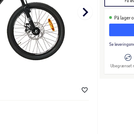
Få le
keyboard_arrow_right
På lager o
Se leveringsm
Ubegrænset r