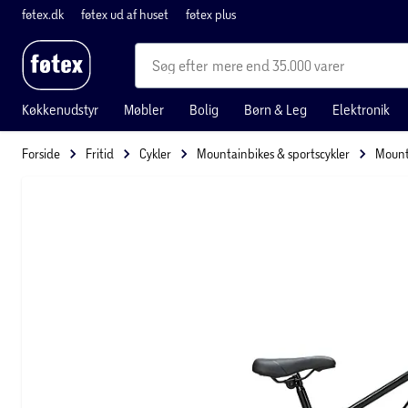
føtex.dk
føtex ud af huset
føtex plus
mere end 35.000 varer
Køkkenudstyr
Møbler
Bolig
Børn & Leg
Elektronik
Forside
Fritid
Cykler
Mountainbikes & sportscykler
Mount