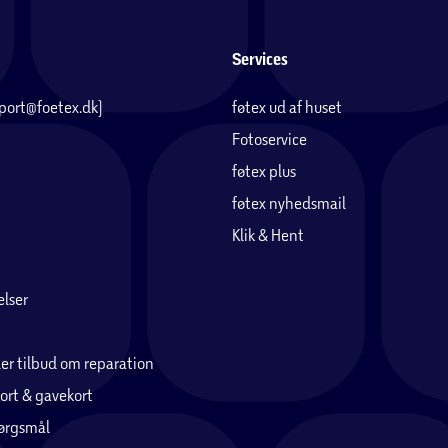
Services
pport@foetex.dk)
føtex ud af huset
le cykler solgt hos Salling Group. Når du har
Fotoservice
makker - enten på deres hjemmeside eller via
føtex plus
n samt stelnummer. Med app'en kan du også
. App’en hedder Cykelmakker og kan hentes i
føtex nyhedsmail
Klik & Hent
lser
le blive stjålet. Stelnummeret står under
er tilbud om reparation
ort & gavekort
et varehus.
pørgsmål