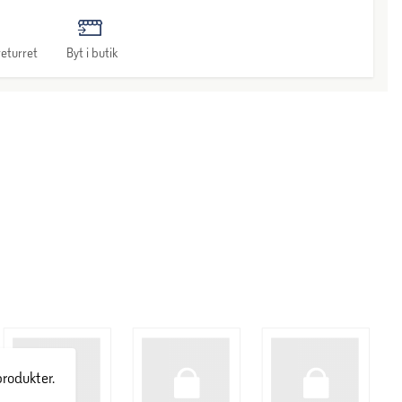
eturret
Byt i butik
produkter.