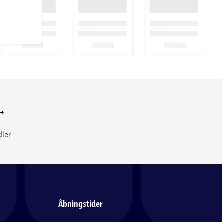
dler
Åbningstider