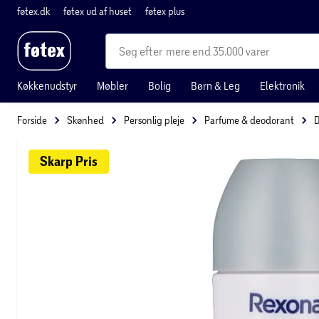
føtex.dk
føtex ud af huset
føtex plus
mere end 35.000 varer
Køkkenudstyr
Møbler
Bolig
Børn & Leg
Elektronik
Forside
Skønhed
Personlig pleje
Parfume & deodorant
D
Skarp 
Pris