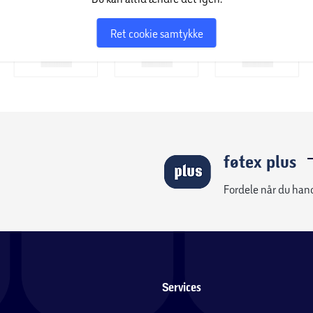
Ret cookie samtykke
føtex plus
Fordele når du han
Services