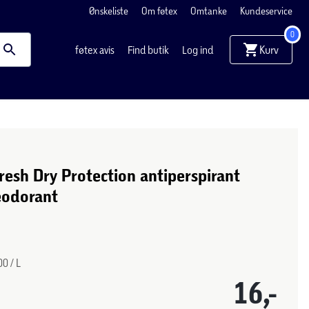
Ønskeliste
Om føtex
Omtanke
Kundeservice
0
Kurv
føtex avis
Find butik
Log ind
esh Dry Protection antiperspirant
eodorant
0 / L
16,-