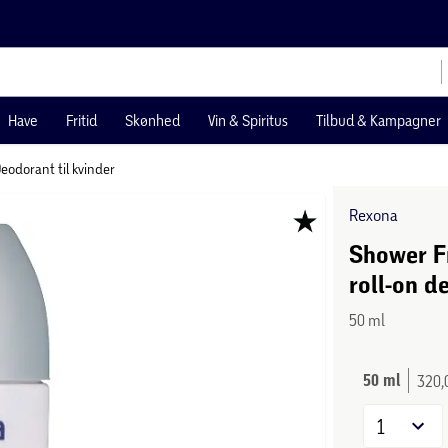
Have
Fritid
Skønhed
Vin & Spiritus
Tilbud & Kampagner
eodorant til kvinder
Rexona
Shower Fr
roll-on d
50 ml
50 ml
320,0
1