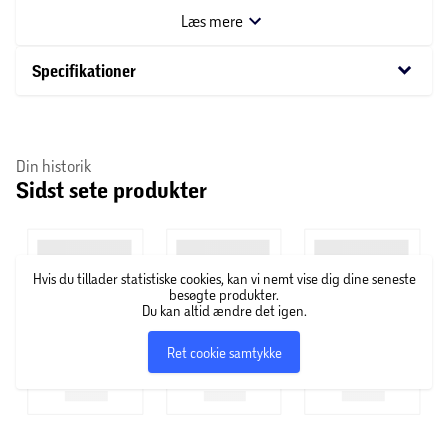
Perfekt til både hjemmet eller kontoret. Køb din egen
Læs mere
"Shy Frida" plakat i dag og lad din indretning skinne med
personlighed og stil.
keyboard_arrow_down
Specifikationer
Din historik
Sidst sete produkter
Hvis du tillader statistiske cookies, kan vi nemt vise dig dine seneste
besøgte produkter.
Du kan altid ændre det igen.
Ret cookie samtykke