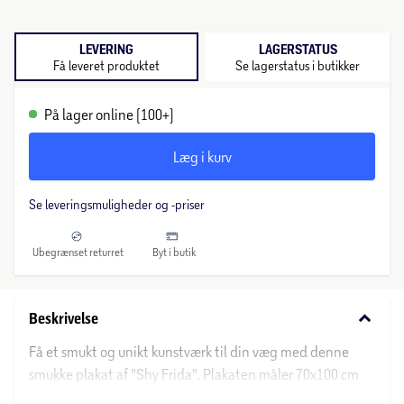
LEVERING
LAGERSTATUS
Få leveret produktet
Se lagerstatus i butikker
På lager online (100+)
Læg i kurv
Se leveringsmuligheder og -priser
Ubegrænset returret
Byt i butik
keyboard_arrow_down
Beskrivelse
Få et smukt og unikt kunstværk til din væg med denne
smukke plakat af "Shy Frida". Plakaten måler 70x100 cm
og vil tilføje et strejf af kunstnerisk flair til ethvert rum.