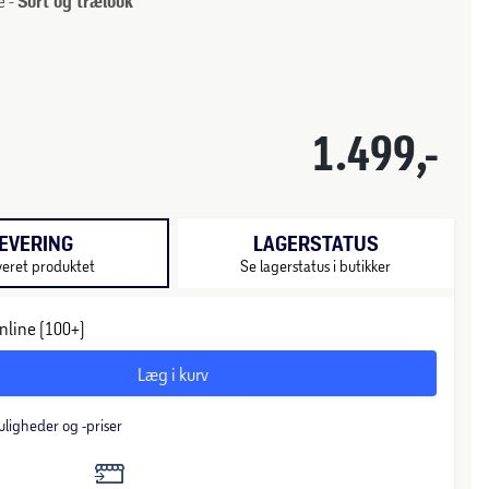
e -
Sort og trælook
1.499,-
EVERING
LAGERSTATUS
veret produktet
Se lagerstatus i butikker
nline (100+)
Læg i kurv
uligheder og -priser