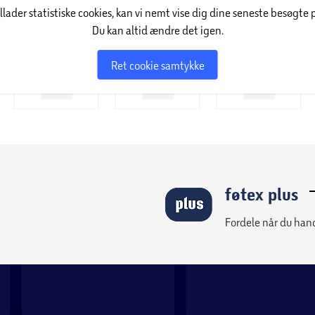
l stue, soveværelse, hjemmekontor og meget
illader statistiske cookies, kan vi nemt vise dig dine seneste besøgte 
e og perfekt til at skabe smukke, funktionelle
Du kan altid ændre det igen.
Ret cookie samtykke
føtex plus
Fordele når du han