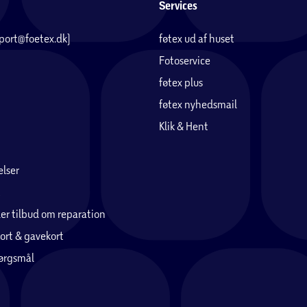
Services
pport@foetex.dk)
føtex ud af huset
Fotoservice
føtex plus
føtex nyhedsmail
Klik & Hent
lser
er tilbud om reparation
ort & gavekort
pørgsmål