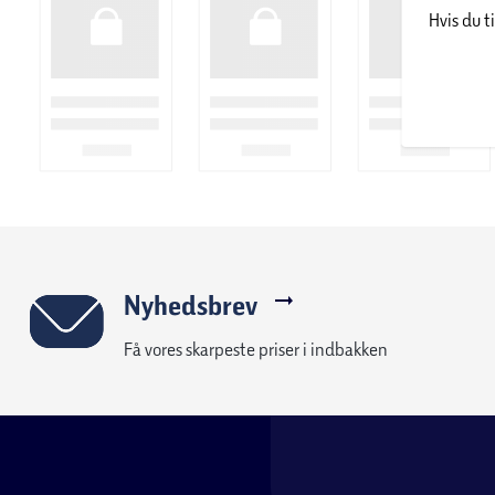
moderne og stilfulde møbler med et omfattende sortiment ti
Hvis du t
mere. Hvert møbel er designet til at være holdbart, let at saml
rum.
Specifikationer:
Farve:
Sort og trælook
Mål:
L: 120 x B: 60 x H: 75,6 cm
Materiale bordplade:
Spånplade
Nyhedsbrev
Maksimal belastning bordplade:
45 kg
Få vores skarpeste priser i indbakken