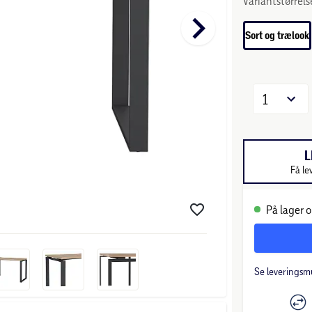
Variantstørrels
keyboard_arrow_right
Sort og trælook
1
L
Få le
På lager o
Se leveringsm