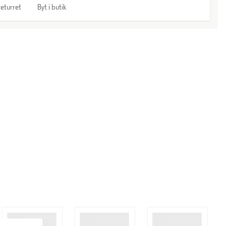
eturret
Byt i butik