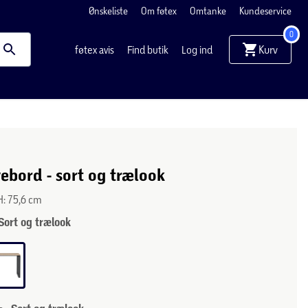
Ønskeliste
Om føtex
Omtanke
Kundeservice
0
Kurv
føtex avis
Find butik
Log ind
vebord - sort og trælook
 H: 75,6 cm
Sort og trælook