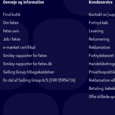
Genveje og information
Kundeservice
Find butik
Kontakt os (su
Om føtex
Fortryd køb
føtex avis
Levering
Job i føtex
Returnering
e-mærket certifikat
Reklamation
Smiley-rapporter for føtex
Fortrydelsesret
Smiley-rapporter for føtex.dk
Handelsbetinge
Salling Group tilbagekaldelser
Privatlivspolitik
En del af Salling Group A/S (CVR 35954716)
Reklamation ell
Betaling, købek
Ofte stillede s