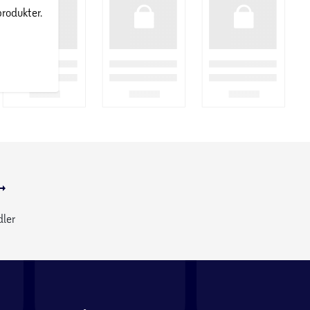
produkter.
dler