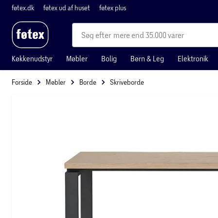
føtex.dk
føtex ud af huset
føtex plus
mere end 35.000 varer
Køkkenudstyr
Møbler
Bolig
Børn & Leg
Elektronik
Forside
Møbler
Borde
Skriveborde