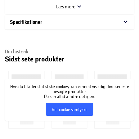
plakat er perfekt til enhver slikelsker og kan være en sjov
Læs mere
gave.
keyboard_arrow_down
Specifikationer
Din historik
Sidst sete produkter
Hvis du tillader statistiske cookies, kan vi nemt vise dig dine seneste
besøgte produkter.
Du kan altid ændre det igen.
Ret cookie samtykke