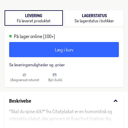
LEVERING
LAGERSTATUS
Få leveret produktet
Se lagerstatus i butikker
På lager online (100+)
Læg i kurv
Se leveringsmuligheder og -priser
Ubegrænset returret
Byt i butik
keyboard_arrow_down
Beskrivelse
"Skal du spise slik?" fra Citatplakat er en humoristisk og
interaktiv plakat, der gennem et flowchart hjælper dig
med at beslutte, om du skal spise slik. Denne kreative