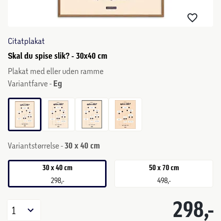
Citatplakat
Skal du spise slik? - 30x40 cm
Plakat med eller uden ramme
Variantfarve -
Eg
Variantstørrelse -
30 x 40 cm
30 x 40 cm
50 x 70 cm
298,-
498,-
298,-
1