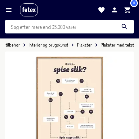
0
mere end 35.000 varer
oligtilbehør
Interiør og brugskunst
Plakater
Plakater med tekst