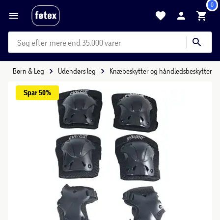
0
mere end 35.000 varer
Børn & Leg
Udendørs leg
Knæbeskytter og håndledsbeskytter
Spar 
50%