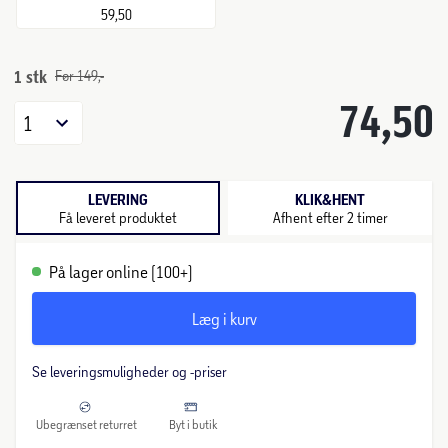
59,50
1 stk
Før 149,-
74,50
1
LEVERING
KLIK&HENT
Få leveret produktet
Afhent efter 2 timer
På lager online (100+)
Læg i kurv
Se leveringsmuligheder og -priser
Ubegrænset returret
Byt i butik