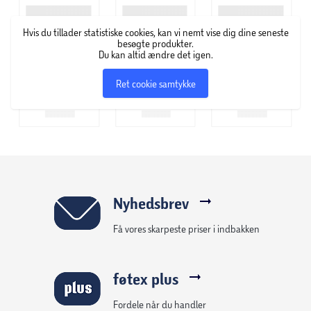
Størrelse: L
Anbefalet alder: fra 14 år
Hvis du tillader statistiske cookies, kan vi nemt vise dig dine seneste
2 knæbeskyttere
besøgte produkter.
Du kan altid ændre det igen.
2 albuebeskyttere
2 håndledsbeskyttere
Ret cookie samtykke
Brudsikre plastskaller
Justerbare velcrolukninger
Ventilationshuller for øget komfort
Velegnet til løbehjul, skateboard, inliners og
rulleskøjter
Nyhedsbrev
For information vedrørende beskyttelsesudstyr gå til:
Få vores skarpeste priser i indbakken
https://skeight.dk/vare/sgs359bl
føtex plus
Fordele når du handler