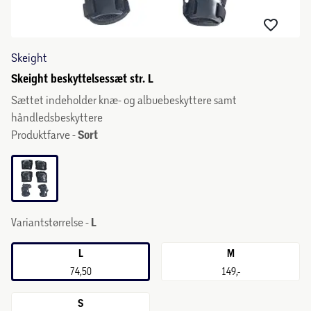
Skeight
Skeight beskyttelsessæt str. L
Sættet indeholder knæ- og albuebeskyttere samt
håndledsbeskyttere
Produktfarve -
Sort
Variantstørrelse -
L
L
M
74,50
149,-
S