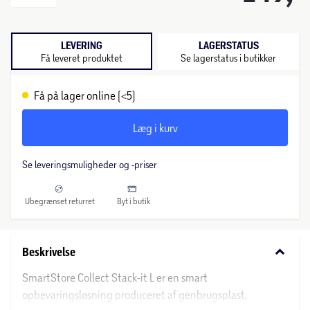
LEVERING
LAGERSTATUS
Få leveret produktet
Se lagerstatus i butikker
Få på lager online (<5)
Læg i kurv
Se leveringsmuligheder og -priser
Ubegrænset returret
Byt i butik
keyboard_arrow_down
Beskrivelse
SmartStore Collect Stack-it L er en smart
opbevaringsløsning produceret af genbrugsplast,