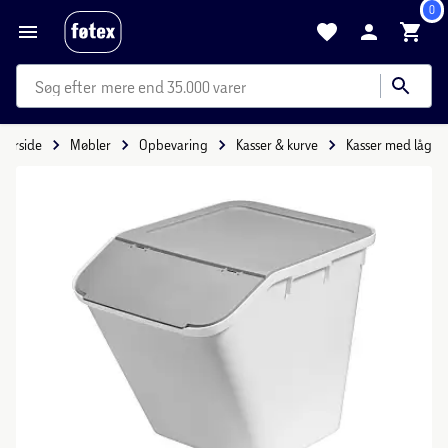
0
mere end 35.000 varer
Forside
Møbler
Opbevaring
Kasser & kurve
Kasser med låg