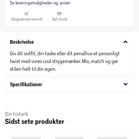
Se leveringsmuligheder og -priser
Ubegrænset returret
Byt i butik
keyboard_arrow_down
Beskrivelse
Giv dit outfit, din taske eller dit penalhus et personligt
twist med vores cool strygemærker. Mix, match og gør
stilen helt til din egen.
keyboard_arrow_down
Specifikationer
Din historik
Sidst sete produkter