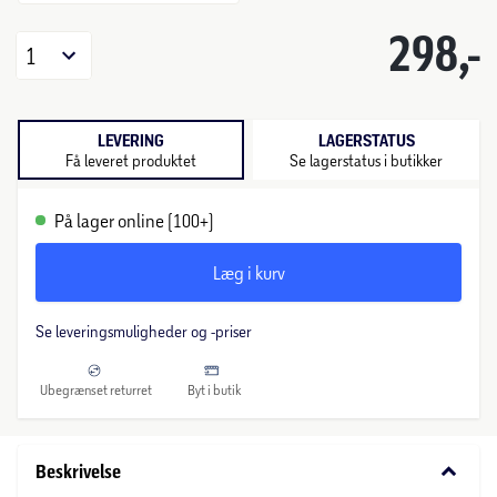
298,-
1
LEVERING
LAGERSTATUS
Få leveret produktet
Se lagerstatus i butikker
På lager online (100+)
Læg i kurv
Se leveringsmuligheder og -priser
Ubegrænset returret
Byt i butik
keyboard_arrow_down
Beskrivelse