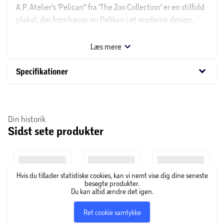
A.P. Atelier's 'Pelican'' fra 'The Zoo Collection' er en stilfuld
plakat, der fremhæver en Pelikan i et moderne design,
ideel til enhver moderne indretning.
Læs mere
keyboard_arrow_down
Specifikationer
Din historik
Sidst sete produkter
Hvis du tillader statistiske cookies, kan vi nemt vise dig dine seneste
besøgte produkter.
Du kan altid ændre det igen.
Ret cookie samtykke