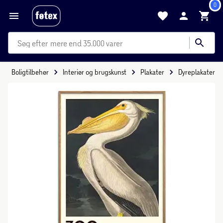
0
mere end 35.000 varer
Boligtilbehør
Interiør og brugskunst
Plakater
Dyreplakater