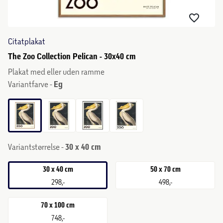
Citatplakat
The Zoo Collection Pelican - 30x40 cm
Plakat med eller uden ramme
Variantfarve -
Eg
Variantstørrelse -
30 x 40 cm
30 x 40 cm
50 x 70 cm
298,-
498,-
70 x 100 cm
748,-