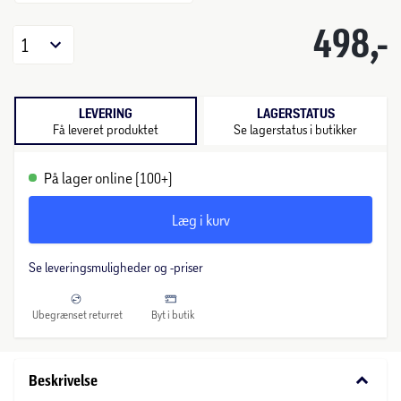
498,-
1
LEVERING
LAGERSTATUS
Få leveret produktet
Se lagerstatus i butikker
På lager online (100+)
Læg i kurv
Se leveringsmuligheder og -priser
Ubegrænset returret
Byt i butik
keyboard_arrow_down
Beskrivelse