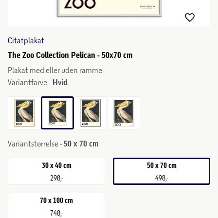
Citatplakat
The Zoo Collection Pelican - 50x70 cm
Plakat med eller uden ramme
Variantfarve -
Hvid
Variantstørrelse -
50 x 70 cm
30 x 40 cm
50 x 70 cm
298,-
498,-
70 x 100 cm
748,-