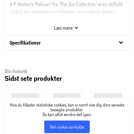
A.P. Atelier's 'Pelican'' fra 'The Zoo Collection' er en stilfuld
plakat, der fremhæver en Pelikan i et moderne design,
ideel til enhver moderne indretning.
Læs mere
keyboard_arrow_down
Specifikationer
Din historik
Sidst sete produkter
Hvis du tillader statistiske cookies, kan vi nemt vise dig dine seneste
besøgte produkter.
Du kan altid ændre det igen.
Ret cookie samtykke