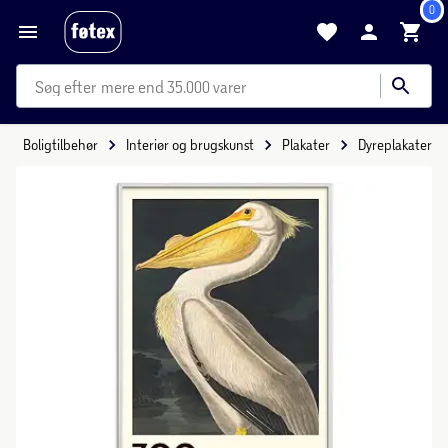
0
mere end 35.000 varer
Boligtilbehør
Interiør og brugskunst
Plakater
Dyreplakater