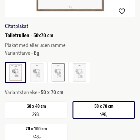
Citatplakat
Toiletrullen - 50x70 cm
Plakat med eller uden ramme
Variantfarve -
Eg
Variantstørrelse -
50 x 70 cm
30 x 40 cm
50 x 70 cm
298,-
498,-
70 x 100 cm
748,-