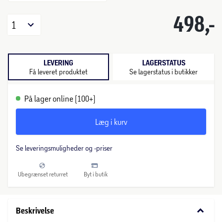
498,-
1
LEVERING
LAGERSTATUS
Få leveret produktet
Se lagerstatus i butikker
På lager online (100+)
Læg i kurv
Se leveringsmuligheder og -priser
Ubegrænset returret
Byt i butik
keyboard_arrow_down
Beskrivelse