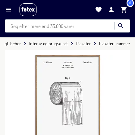
0
mere end 35.000 varer
oligtilbehør
Interiør og brugskunst
Plakater
Plakater i rammer