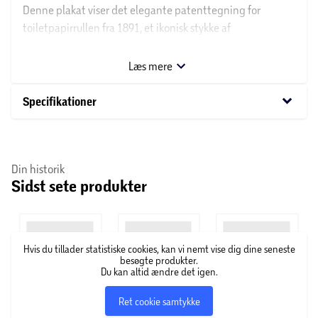
Denne plakat viser det elegante patenttegning for
toiletpapirrullen fra 1891, et ikonisk stykke af
dagligdagens nyskabelser. Et unikt samtalestykke, der
kombinerer funktionalitet med kunst, perfekt til at tilføre
Læs mere
karakter og en fortælling .
keyboard_arrow_down
Specifikationer
Din historik
Sidst sete produkter
Hvis du tillader statistiske cookies, kan vi nemt vise dig dine seneste
besøgte produkter.
Du kan altid ændre det igen.
Ret cookie samtykke