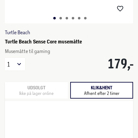
Turtle Beach
Turtle Beach Sense Core musemåtte
Musemåtte til gaming
179,-
1
UDSOLGT
KLIK&HENT
Ikke på lager online
Afhent efter 2 timer