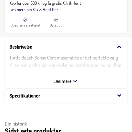
Køb for over 500 kr. og få gratis Klik & Hent
Læs mere om Klik & Hent her
Ubegrænset returret
Byt i butik
keyboard_arrow_down
Beskrivelse
Turtle Beach Sense Core musemåtte er det perfekte valg
til enhver pc-bruger der ønsker en komfortabel og holdbar
mussemåtte i god kvalitet. Musemåtten har en skridsikker
gummibagside og en balanceret mikrovævet
Læs mere
kludoverflade der gør den glat og holdbar.
keyboard_arrow_down
Specifikationer
Din historik
Sidst sete produkter