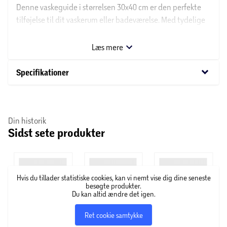
Denne vaskeguide i størrelsen 30x40 cm er den perfekte
tilføjelse til dit vaskerum eller badeværelse. Med tydelige
instruktioner og illustrationer, kan du nemt følge trin for
trin og sikre, at dit tøj bliver vasket korrekt og skånsomt.
Læs mere
Plakaten er både praktisk og dekorativ, og vil være en
nyttig hjælp til hele familien.
keyboard_arrow_down
Specifikationer
Gør vasketiden lidt lettere med denne informative og
stilfulde vaskeguide.
Din historik
Sidst sete produkter
Hvis du tillader statistiske cookies, kan vi nemt vise dig dine seneste
besøgte produkter.
Du kan altid ændre det igen.
Ret cookie samtykke