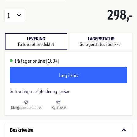
298,-
1
LEVERING
LAGERSTATUS
Få leveret produktet
Se lagerstatus i butikker
På lager online (100+)
Læg i kurv
Se leveringsmuligheder og -priser
Ubegrænset returret
Byt i butik
keyboard_arrow_down
Beskrivelse