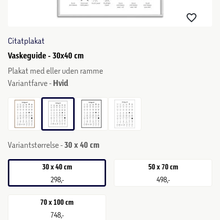
Citatplakat
Vaskeguide - 30x40 cm
Plakat med eller uden ramme
Variantfarve -
Hvid
Variantstørrelse -
30 x 40 cm
30 x 40 cm
50 x 70 cm
298,-
498,-
70 x 100 cm
748,-