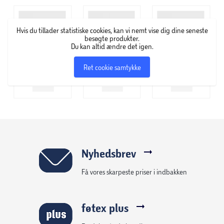
hverdagen og til festlige begivenheder. Sortimentet
består blandt andet af fyrfads- og bloklys i alverdens
Hvis du tillader statistiske cookies, kan vi nemt vise dig dine seneste
farver, former og størrelser samt servietter med flotte
besøgte produkter.
motiver.
Du kan altid ændre det igen.
Ret cookie samtykke
Nyhedsbrev
Få vores skarpeste priser i indbakken
føtex plus