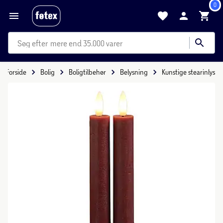
0
mere end 35.000 varer
Forside
Bolig
Boligtilbehør
Belysning
Kunstige stearinlys