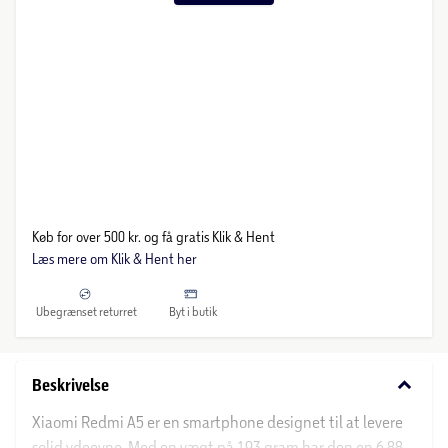
Køb for over 500 kr. og få gratis Klik & Hent
Læs mere om Klik & Hent her
Ubegrænset returret
Byt i butik
keyboard_arrow_down
Beskrivelse
Xiaomi Redmi A5 er en smartphone designet til at levere
solid ydeevne. Med en vægt på 193 gram har den en 6,88-