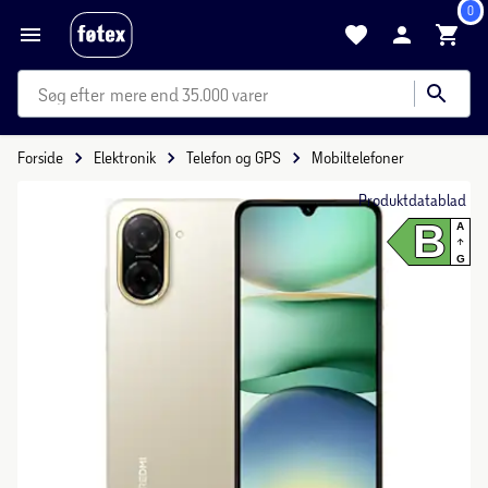
0
mere end 35.000 varer
Forside
Elektronik
Telefon og GPS
Mobiltelefoner
Produktdatablad
B
A
G