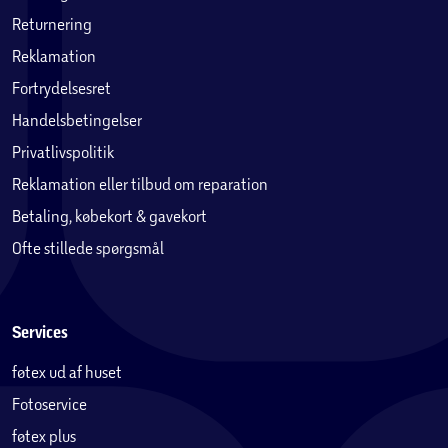
oplåsningsmuligheder - fingeraftryk og
Returnering
ansigtsgenkendelse - giver hurtig og sikker adgang. Oplev
holdbarhed med Corning Gorilla Glass, der beskytter din
Reklamation
skærm mod daglig slitage.
Fortrydelsesret
Handelsbetingelser
Privatlivspolitik
Reklamation eller tilbud om reparation
Betaling, købekort & gavekort
Ofte stillede spørgsmål
Services
føtex ud af huset
Fotoservice
føtex plus