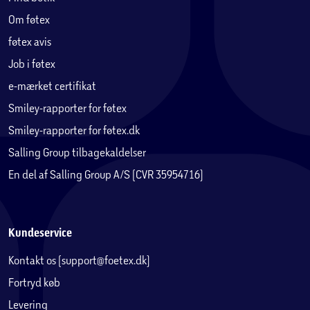
Redmi A5 tilbyder en fornøjelig og fordybende visuel
Om føtex
oplevelse med sin 6,71" skærm. Og med en 90Hz
opdateringshastighed er hvert stryg og rul så glat som
føtex avis
smør - perfekt til alle dine behov, når du browser og
Job i føtex
bingewatcher. Skærmen prioriterer din komfort med Nat
e-mærket certifikat
Lystilstand og DC-dæmpning, der effektivt reducerer blåt
lys og flimmer, hvilket sikrer en mere behagelig oplevelse
Smiley-rapporter for føtex
for øjnene til enhver tid.
Smiley-rapporter for føtex.dk
Salling Group tilbagekaldelser
BANEBRYDENDE PRÆSTATION, ALL-ROUND OPLEVELSE
En del af Salling Group A/S (CVR 35954716)
Drevet af Unisoc T7250 Processor sikrer Redmi A5 jævn og
effektiv ydeevne med 8 kerner, inklusive 4 GB udvidet RAM
for hurtigere app-indlæsning og jævnere skift. Dens
massive 5100mAh batteri holder hele dagen, understøttet
Kundeservice
af en Type-C-opladningsport, der bevarer op til 80 %
Kontakt os (support@foetex.dk)
kapacitet efter 800 opladningscyklusser. Med
understøttelse af microSD-kort til op til 1 TB lagerplads
Fortryd køb
tilbyder Redmi A5 højkapacitetslagring, og de dobbelte
Levering