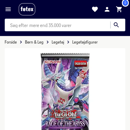
0
mere end 35.000 varer
Forside
Børn & Leg
Legetøj
Legetøjsfigurer