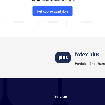
Ret cookie samtykke
føtex plus
Fordele når du han
Services