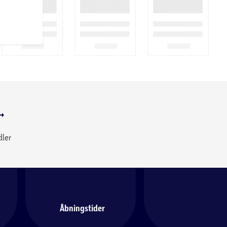
dler
Åbningstider