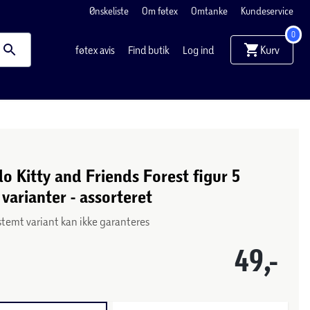
Ønskeliste
Om føtex
Omtanke
Kundeservice
0
Kurv
føtex avis
Find butik
Log ind
o Kitty and Friends Forest figur 5
 varianter - assorteret
stemt variant kan ikke garanteres
49,-