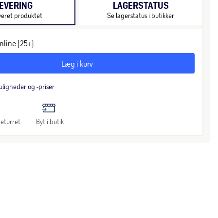
EVERING
LAGERSTATUS
veret produktet
Se lagerstatus i butikker
nline (25+)
Læg i kurv
uligheder og -priser
eturret
Byt i butik