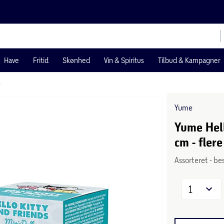
Have
Fritid
Skønhed
Vin & Spiritus
Tilbud & Kampagner
r
Yume
Yume Hell
cm - flere
Assorteret - be
1