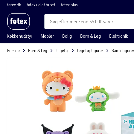
føtex.dk
føtex ud af huset
føtex plus
mere end 35.000 varer
Køkkenudstyr
Møbler
Bolig
Børn & Leg
Elektronik
Forside
Børn & Leg
Legetøj
Legetøjsfigurer
Samlefigure