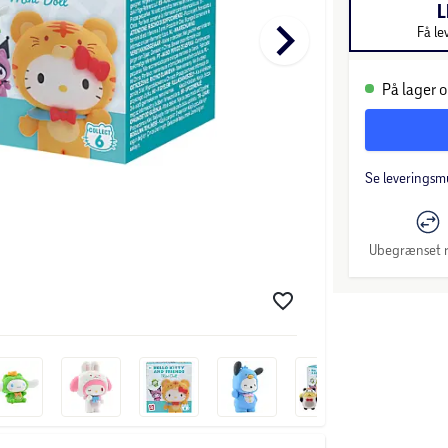
L
keyboard_arrow_right
Få le
På lager o
Se leveringsm
Ubegrænset r