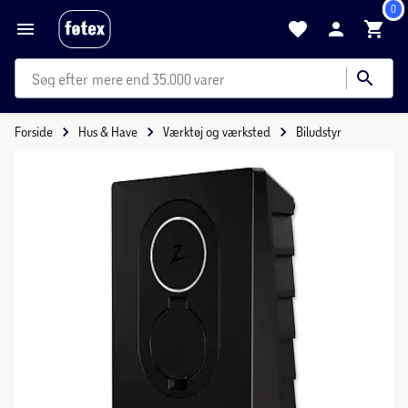
0
mere end 35.000 varer
Forside
Hus & Have
Værktøj og værksted
Biludstyr