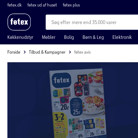
føtex.dk
føtex ud af huset
føtex plus
mere end 35.000 varer
Køkkenudstyr
Møbler
Bolig
Børn & Leg
Elektronik
Forside
Tilbud & Kampagner
føtex avis