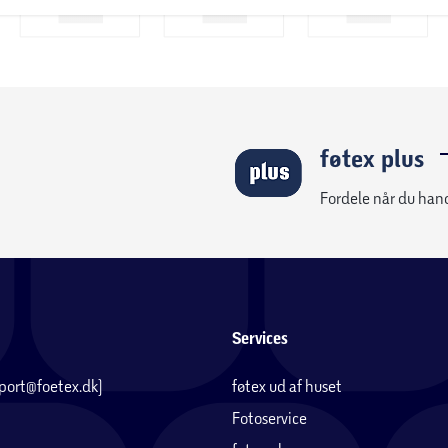
føtex plus
Fordele når du han
Services
pport@foetex.dk)
føtex ud af huset
Fotoservice