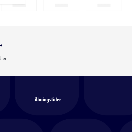
dler
Åbningstider