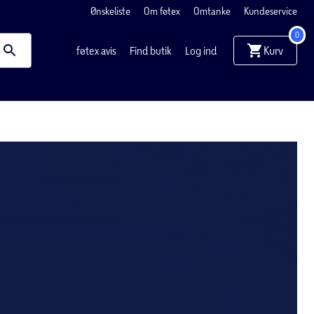
Ønskeliste
Om føtex
Omtanke
Kundeservice
0
Kurv
føtex avis
Find butik
Log ind