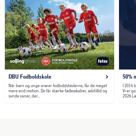
DBU Fodboldskole
50% m
Når børn og unge snører fodboldstøvlerne, får de meget
I 2014 
mere end motion. De får stærke fællesskaber, selvtillid og
Vi er g
sunde vaner, der...
2026.Læ