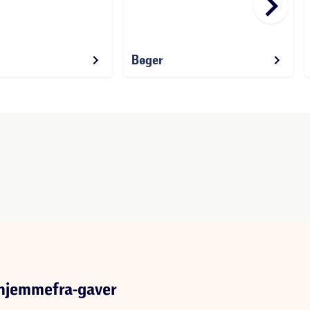
keyboard_arr
d
Bøger
 hjemmefra-gaver