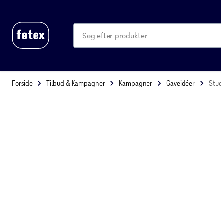
produkter
kategorier
mere end 35.000 varer
Forside
Tilbud & Kampagner
Kampagner
Gaveidéer