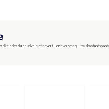
nde
e? På føtex.dk finder du et udvalg af gaver til enhver smag