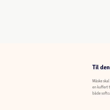
Til de
Måske ska
I så fald 
udvalg af
masser af