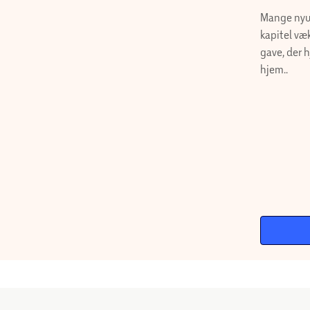
Mange nyu
et nyt ka
Køkkenuds
godt i ga