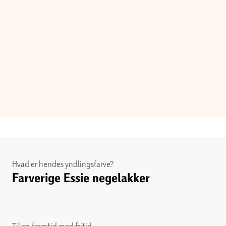
Hvad er hendes yndlingsfarve?
Farverige Essie negelakker
Til en fremtid med fritid