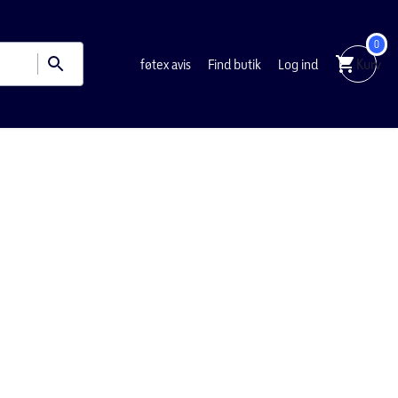
0
føtex avis
Find butik
Log ind
Kurv