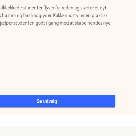
dklækkede studenter flyver fra reden og starter
pitel væk fra mor og fars kødgryder.
tyr er en praktisk gave, der hjælper studenten
ng med at skabe hendes nye hjem..
Se udvalg