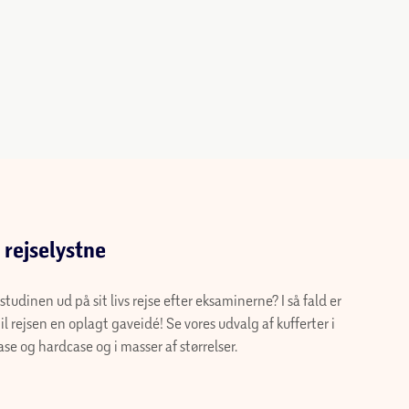
n rejselystne
l studinen ud på sit livs rejse efter eksaminerne?
er en kuffert til rejsen en oplagt gaveidé! Se vores
 kufferter i både softcase og hardcase og i
 størrelser.