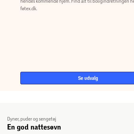
lamper og nips til hendes kommende hjem. Find alt
boligindretningen her på føtex.dk.
Se udvalg
Dyner, puder og sengetøj
En god nattesøvn