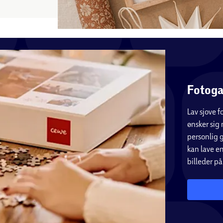
Fotoga
Lav sjove 
ønsker sig 
personlig g
kan lave e
billeder på