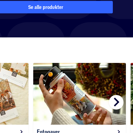
Se alle produkter
keyboard_arrow_right
Fotogaver