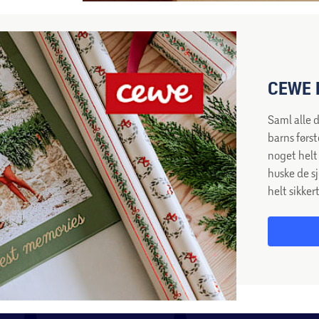
CEWE 
Saml alle 
barns først
noget helt 
huske de sj
helt sikker