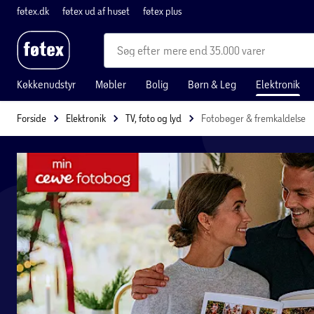
føtex.dk
føtex ud af huset
føtex plus
mere end 35.000 varer
Køkkenudstyr
Møbler
Bolig
Børn & Leg
Elektronik
Forside
Elektronik
TV, foto og lyd
Fotobøger & fremkaldelse