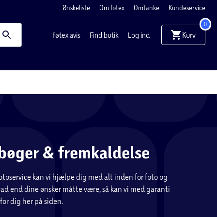
Ønskeliste
Om føtex
Omtanke
Kundeservice
0
Kurv
føtex avis
Find butik
Log ind
bøger & fremkaldelse
otoservice kan vi hjælpe dig med alt inden for foto og
Hvad end dine ønsker måtte være, så kan vi med garanti
for dig her på siden.