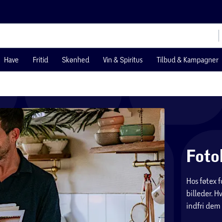
Have
Fritid
Skønhed
Vin & Spiritus
Tilbud & Kampagner
Foto
Hos føtex f
billeder. 
indfri dem 