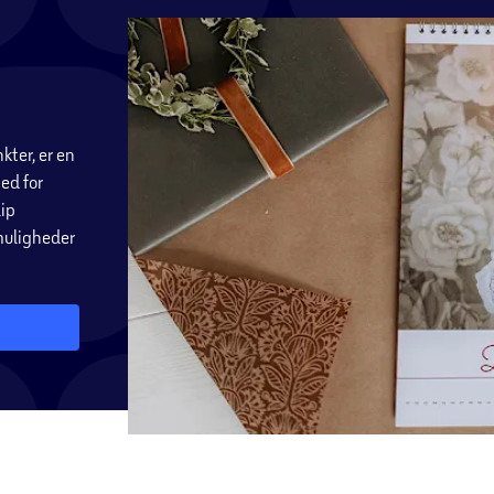
kter, er en
ed for
ip
 muligheder