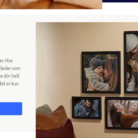
r. Hos
lleder som
e din helt
det er kun