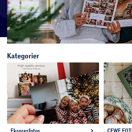
Kategorier
Ekspresfotos
CEWE FO