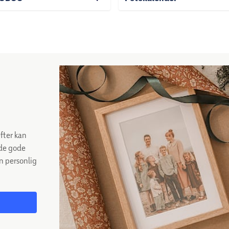
efter kan
 de gode
en personlig