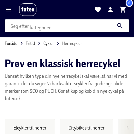
produkter
0
kategorier
mere end 35.000 varer
Forside
Fritid
Cykler
Herrecykler
Prøv en klassisk herrecykel
Uanset hvilken type din nye herrecykel skal være, så har vi med
garanti, det du søger. Vi har kvalitetscykler fra gode og solide
mærker som SCO og PUCH. Gør et kup og køb din nye cykel på
føtex.dk.
Elcykler til herrer
Citybikes til herrer
Mou