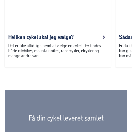
Hvilken cykel skal jeg vælge?
Sådan
Det er ikke altid lige nemt at vælge en cykel. Der findes
Er du i 
både citybikes, mountainbikes, racercykler, elcykler og
kan gui
mange andre vari...
kan mål
Få din cykel leveret samlet