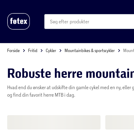
produkter
kategorier
mere end 35.000 varer
Forside
Fritid
Cykler
Mountainbikes & sportscykler
Mounta
Robuste herre mountai
Hvad end du ønsker at udskifte din gamle cykel med en ny, eller g
og find din favorit herre MTB i dag.