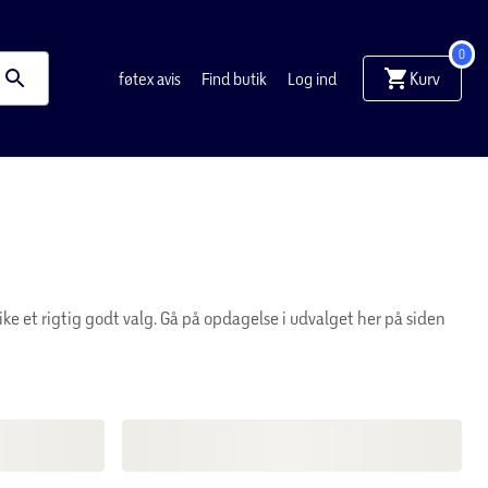
0
Kurv
føtex avis
Find butik
Log ind
ke et rigtig godt valg. Gå på opdagelse i udvalget her på siden