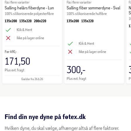
Fås i flere varianter
Fås i flere varianter
F
Salling helårs fiberdyne - Lun
Salling fiber sommerdyne - Sval
N
S
100% silikoniserede polyesterfibre
100% silikoniserede hulfibre
1
135x200
135x220
200x220
135x200
135x220
1
Klik & Hent
Ikke på lager online
Klik & Hent
Før
490,-
Ikke på lager online
171,50
300,-
Plus evt. fragt
Plus evt. fragt
P
Gælder fra 26.6.26
Find din nye dyne på føtex.dk
Hvilken dyne, du skal vælge, afhænger altså af flere faktorer.