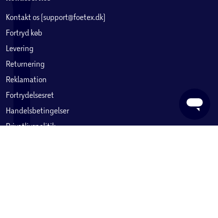
Kontakt os (support@foetex.dk)
Fortryd køb
Levering
Returnering
Reklamation
Fortrydelsesret
Handelsbetingelser
Privatlivspolitik
Reklamation eller tilbud om reparation
Betaling, købekort & gavekort
Ofte stillede spørgsmål
Services