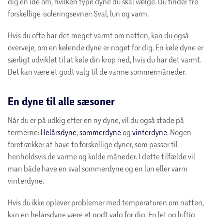
dig en idé om, hvilken type dyne du skal vælge. Du finder tre
forskellige isoleringsevner: Sval, lun og varm.
Hvis du ofte har det meget varmt om natten, kan du også
overveje, om en kølende dyne er noget for dig. En køle dyne er
særligt udviklet til at køle din krop ned, hvis du har det varmt.
Det kan være et godt valg til de varme sommermåneder.
En dyne til alle sæsoner
Når du er på udkig efter en ny dyne, vil du også støde på
termerne:
Helårsdyne
,
sommerdyne
og
vinterdyne
. Nogen
foretrækker at have to forskellige dyner, som passer til
henholdsvis de varme og kolde måneder. I dette tilfælde vil
man både have en sval sommerdyne og en lun eller varm
vinterdyne.
Hvis du ikke oplever problemer med temperaturen om natten,
kan en helårsdyne være et godt valg for dig. En let og luftig