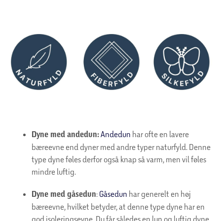
Dyne med andedun
:
Andedun
har ofte en lavere
bæreevne end dyner med andre typer naturfyld. Denne
type dyne føles derfor også knap så varm, men vil føles
mindre luftig.
Dyne med gåsedun
:
Gåsedun
har generelt en høj
bæreevne, hvilket betyder, at denne type dyne har en
god isoleringsevne. Du får således en lun og luftig dyne.