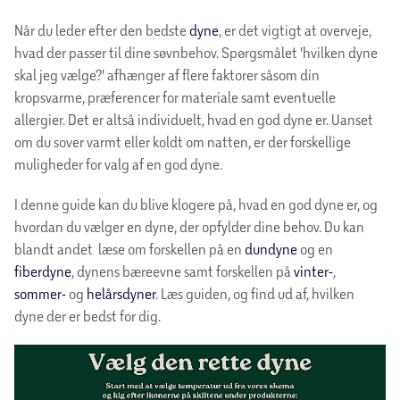
Når du leder efter den bedste
dyne
, er det vigtigt at overveje,
hvad der passer til dine søvnbehov. Spørgsmålet 'hvilken dyne
skal jeg vælge?' afhænger af flere faktorer såsom din
kropsvarme, præferencer for materiale samt eventuelle
allergier. Det er altså individuelt, hvad en god dyne er. Uanset
om du sover varmt eller koldt om natten, er der forskellige
muligheder for valg af en god dyne.
I denne guide kan du blive klogere på, hvad en god dyne er, og
hvordan du vælger en dyne, der opfylder dine behov. Du kan
blandt andet læse om forskellen på en
dundyne
og en
fiberdyne
, dynens bæreevne samt forskellen på
vinter-
,
sommer-
og
helårsdyner
. Læs guiden, og find ud af, hvilken
dyne der er bedst for dig.