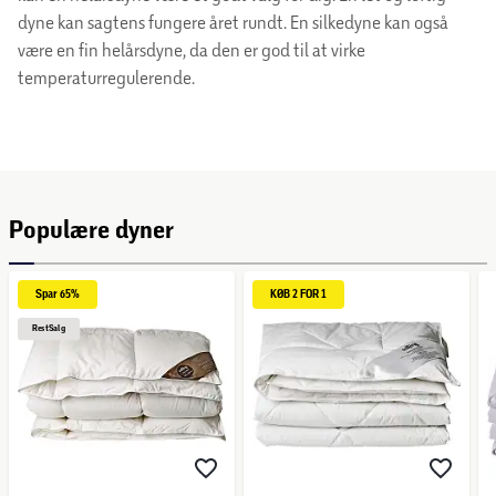
dyne kan sagtens fungere året rundt. En silkedyne kan også
være en fin helårsdyne, da den er god til at virke
temperaturregulerende.
Populære dyner
Spar 
65%
KØB 2 FOR 1
Rest
Salg