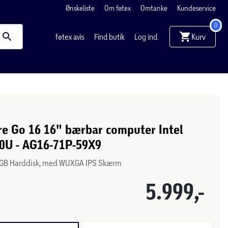
Ønskeliste
Om føtex
Omtanke
Kundeservice
0
Kurv
føtex avis
Find butik
Log ind
re Go 16 16" bærbar computer Intel
20U - AG16-71P-59X9
GB Harddisk, med WUXGA IPS Skærm
5.999,-