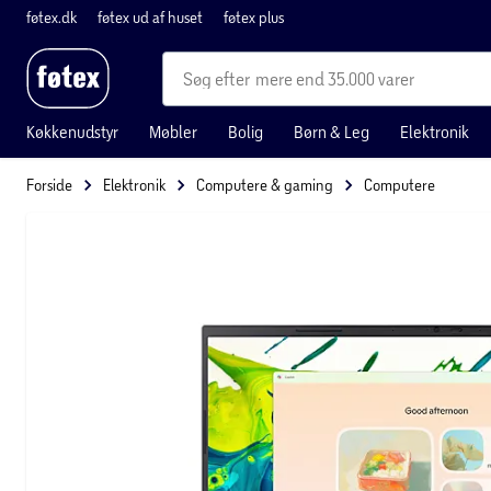
føtex.dk
føtex ud af huset
føtex plus
mere end 35.000 varer
Køkkenudstyr
Møbler
Bolig
Børn & Leg
Elektronik
Forside
Elektronik
Computere & gaming
Computere