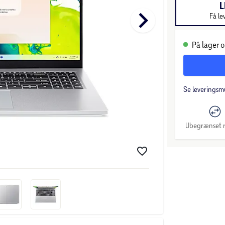
L
keyboard_arrow_right
Få le
På lager o
Se leveringsm
Ubegrænset r