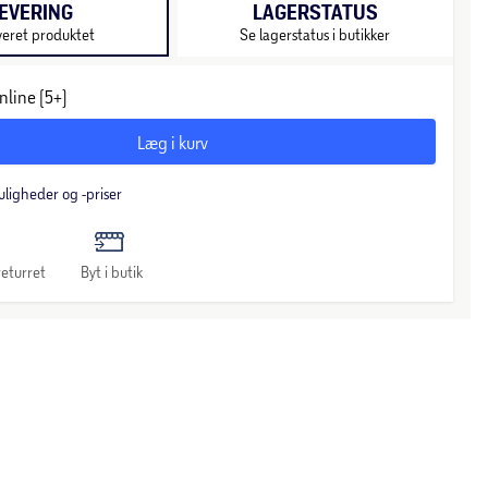
EVERING
LAGERSTATUS
veret produktet
Se lagerstatus i butikker
nline (5+)
Læg i kurv
uligheder og -priser
eturret
Byt i butik