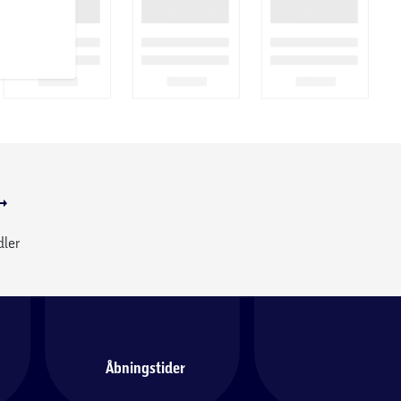
dler
Åbningstider