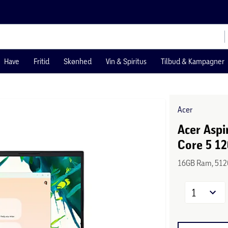
Have
Fritid
Skønhed
Vin & Spiritus
Tilbud & Kampagner
Acer
Acer Aspi
Core 5 1
16GB Ram, 512
1