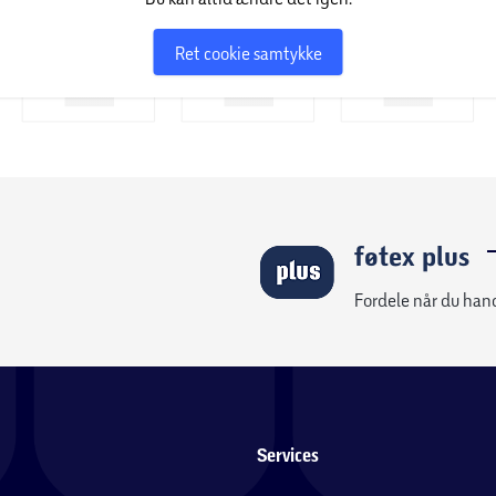
Ret cookie samtykke
føtex plus
Fordele når du han
Services