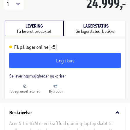
24.999,-
1
LEVERING
LAGERSTATUS
Få leveret produktet
Se lagerstatus i butikker
Få på lager online (<5)
Læg i kurv
Se leveringsmuligheder og -priser
Ubegrænset returret
Byt i butik
keyboard_arrow_down
Beskrivelse
Acer Nitro 18 AI er en kraftfuld gaming-laptop skabt til