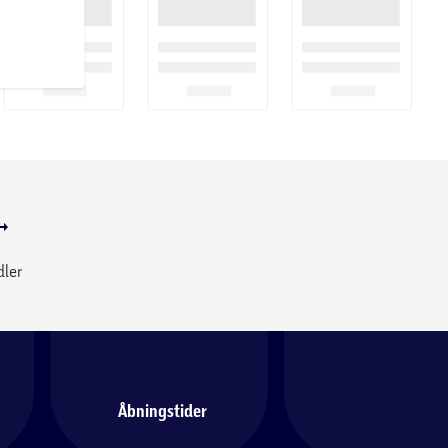
dler
Åbningstider