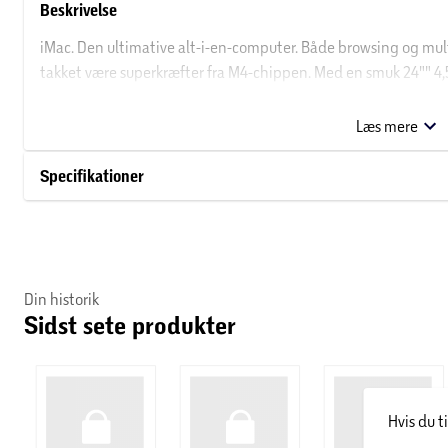
Beskrivelse
iMac. Den ultimative alt-i-en-computer. Både browsing og mult
takket være superkræfter fra M4-chippen. Med en smuk 24"" 4
kamera, mikrofoner og højttalere i topklasse er iMac fantastisk 
Læs mere
Vigtigste egenskaber
Specifikationer
PASSER PERFEKT IND HOS DIG
Den alsidige computers design er ufatteligt tyndt, fås i syv uim
sig godt ud.
SUPERKRÆFTER FRA M4
Din historik
Sidst sete produkter
Få klaret mere på mindre tid med Apple M4-chippen. Du får mass
uanset om du vil redigere billeder, lave præsentationer eller spi
IMPONERENDE SKÆRM
1
Hvis du t
24"" 4,5K Retina-skærmen
har en lysstyrke på 500 nits og unde