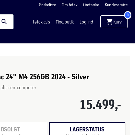
Ønskeliste
Om føtex
Omtanke
Kundeservice
0
Kurv
føtex avis
Find butik
Log ind
c 24" M4 256GB 2024 - Silver
 alt-i-en-computer
15.499,-
UDSOLGT
LAGERSTATUS