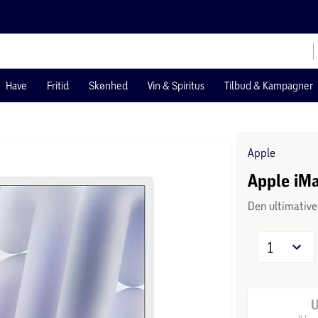
Have
Fritid
Skønhed
Vin & Spiritus
Tilbud & Kampagner
Apple
Apple iMa
Den ultimative
1