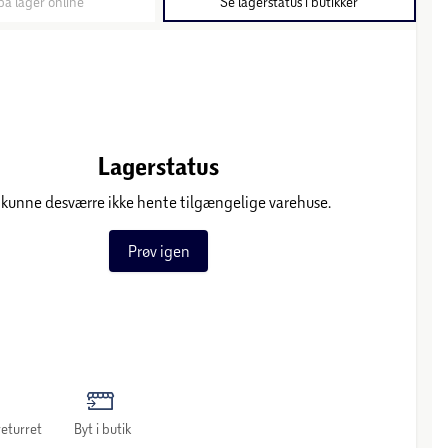
på lager online
Se lagerstatus i butikker
Lagerstatus
 kunne desværre ikke hente tilgængelige varehuse.
Prøv igen
eturret
Byt i butik