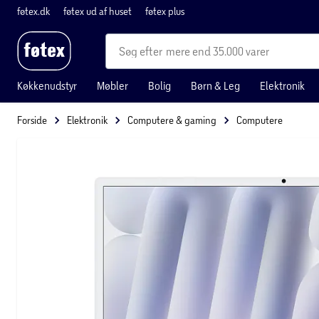
føtex.dk
føtex ud af huset
føtex plus
mere end 35.000 varer
Køkkenudstyr
Møbler
Bolig
Børn & Leg
Elektronik
Forside
Elektronik
Computere & gaming
Computere