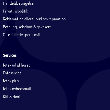
Handelsbetingelser
W med to USB-C-porte til denne Mac for at få optimal
Privatlivspolitik
opladning eller USB-C-strømforsyningen på 70 W for at
udnytte funktionen til hurtig opladning (op til 50 %
Reklamation eller tilbud om reparation
6
opladet på 35 minutter)
Betaling, købekort & gavekort
Juridisk tekst
Der er flere
Ofte stillede spørgsmål
1
konfigurationsmuligheder.
Apple Intelligence er
tilgængelig i betaversion. Visse funktioner er ikke
tilgængelige på alle sprog eller i alle områder. Læs mere
Services
om tilgængelige funktioner, egenskaber og sprog samt
2
systemkrav på support.apple.com/da-dk/121115.
Test
føtex ud af huset
udført af Apple i januar 2026 med testmodeller af 13"
Fotoservice
MacBook Air-systemer med Apple M5, 10-core CPU og 8-
core GPU og testmodeller af 15" MacBook Air-systemer
føtex plus
med Apple M5, 10-core CPU og 10-core GPU, som alle var
føtex nyhedsmail
konfigureret med 16 GB samlet hukommelse og 512 GB
Klik & Hent
SSD. Batteritiden ved trådløs internetbrug blev testet ved
at browse på 25 populære websites med forbindelse til Wi-