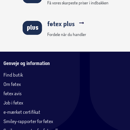
Få vores skarpeste priser i indbakken
føtex plus
Fordele når du handler
Genveje og information
Find butik
Om føtex
føtex avis
Job i føtex
e-mærket certifikat
Smiley-rapporter for føtex