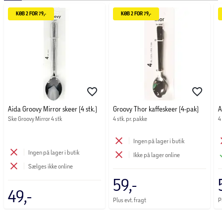
KØB 2 FOR 79,-
KØB 2 FOR 79,-
Aida Groovy Mirror skeer (4 stk.)
Groovy Thor kaffeskeer (4-pak)
A
Ske Groovy Mirror 4 stk
4 stk. pr. pakke
4
Ingen på lager i butik
Ingen på lager i butik
Ikke på lager online
Sælges ikke online
59,-
49,-
Plus evt. fragt
P