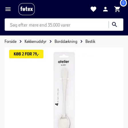
0
mere end 35.000 varer
Forside
Køkkenudstyr
Borddækning
Bestik
KØB 2 FOR 79,-