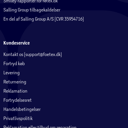
Smiley-rapporter for føtex.dk
Salling Group tilbagekaldelser
En del af Salling Group A/S (CVR 35954716)
Kundeservice
Kontakt os (support@foetex.dk)
Fortryd køb
Levering
Returnering
Reklamation
Fortrydelsesret
Handelsbetingelser
Privatlivspolitik
Reklamation eller tilbud om reparation