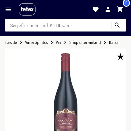
0
mere end 35.000 varer
Forside
Vin & Spiritus
Vin
Shop efter vinland
Italien