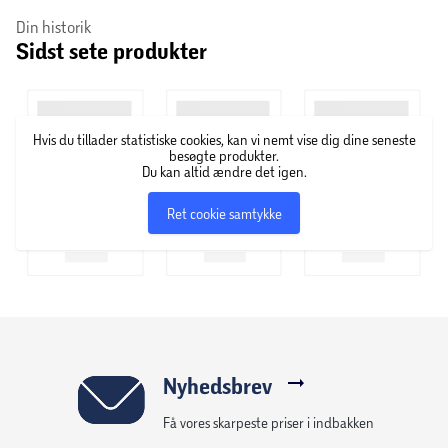
med den samme passion: at fremstille enestående vine fra
Din historik
Italien.
Sidst sete produkter
Hvis du tillader statistiske cookies, kan vi nemt vise dig dine seneste
besøgte produkter.
Du kan altid ændre det igen.
Ret cookie samtykke
Nyhedsbrev
Få vores skarpeste priser i indbakken