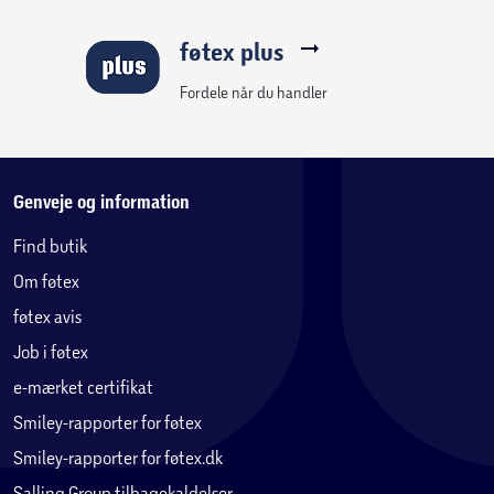
føtex plus
Fordele når du handler
Genveje og information
Find butik
Om føtex
føtex avis
Job i føtex
e-mærket certifikat
Smiley-rapporter for føtex
Smiley-rapporter for føtex.dk
Salling Group tilbagekaldelser