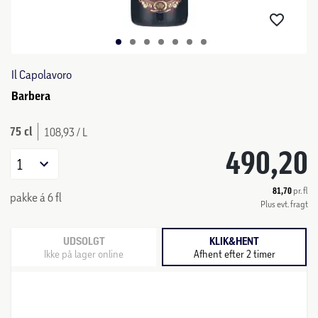
Il Capolavoro
Barbera
75 cl
108,93 / L
490,20
1
81,70
pr. fl
pakke á 6 fl
Plus evt. fragt
UDSOLGT
KLIK&HENT
Ikke på lager online
Afhent efter 2 timer